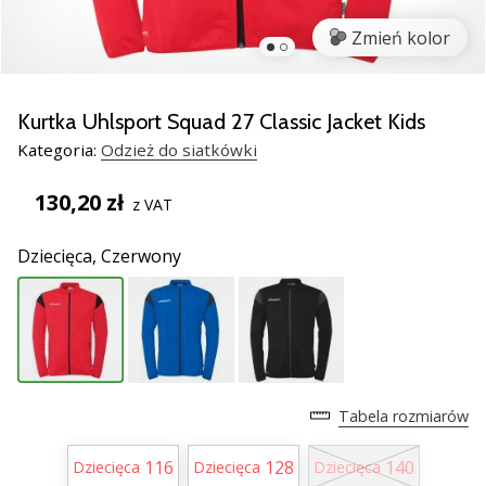
Świąteczne
prezenty
Zmień kolor
dla
siatkarzy
–
Kurtka Uhlsport Squad 27 Classic Jacket Kids
Nasze
Kategoria:
Odzież do siatkówki
porady
prezentowe
130,20 zł
pomogą
z VAT
Ci
wybrać
Dziecięca,
Czerwony
idealny
prezent!
Znajdź
buty,
ubrania
i…
Tabela rozmiarów
116
128
140
11. 8. 2022
Dziecięca
Dziecięca
Dziecięca