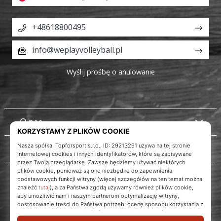
+48618800495
info@weplayvolleyball.pl
Wyślij prośbę o anulowanie
O nas
Obsługa klienta
WePlayVolleyball.pl