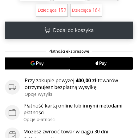
•
2 min. czytanie
152
164
Dziecięca
Dziecięca
Zostań
Ambasadorem
Dodaj do koszyka
marki
Weplayvolleyball
Czy
jesteś
fanem
siatkówki,
tak
Przy zakupie powyżej
400,00 zł
towarów
jak
otrzymujesz bezpłatną wysyłkę
my?
Opcje wysyłki
Dołącz
do
Płatność kartą online lub innymi metodami
nas
płatności
jako
Opcje płatności
Ambasador
Marki.
Możesz zwrócić towar w ciągu 30 dni