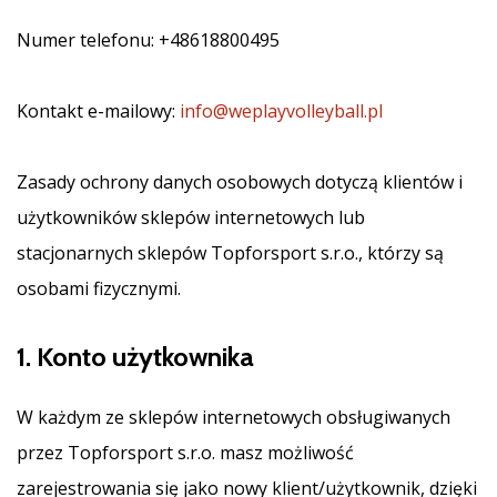
•
2 min. czytanie
Numer telefonu: +48618800495
Zostań
Ambasadorem
Kontakt e-mailowy:
info@weplayvolleyball.pl
marki
Weplayvolleyball
Czy
Zasady ochrony danych osobowych dotyczą klientów i
jesteś
użytkowników sklepów internetowych lub
fanem
siatkówki,
stacjonarnych sklepów Topforsport s.r.o., którzy są
tak
osobami fizycznymi.
jak
my?
Dołącz
1. Konto użytkownika
do
nas
W każdym ze sklepów internetowych obsługiwanych
jako
Ambasador
przez Topforsport s.r.o. masz możliwość
Marki.
zarejestrowania się jako nowy klient/użytkownik, dzięki