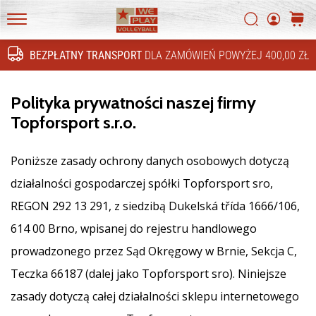
4!
Szukaj
koszy
Odkryj
WePlayVolleyball.pl
innowacje
BEZPŁATNY TRANSPORT
DLA ZAMÓWIEŃ POWYŻEJ 400,00 ZŁ
techniczne
Szukaj
i
przekonaj
Polityka prywatności naszej firmy
się,
Topforsport s.r.o.
czy
warto
zainwestować…
Poniższe zasady ochrony danych osobowych dotyczą
działalności gospodarczej spółki Topforsport sro,
16. 11. 2022
REGON 292 13 291, z siedzibą Dukelská třída 1666/106,
•
614 00 Brno, wpisanej do rejestru handlowego
5 min. czytanie
prowadzonego przez Sąd Okręgowy w Brnie, Sekcja C,
Prezenty
świąteczne
Teczka 66187 (dalej jako Topforsport sro). Niniejsze
dla
zasady dotyczą całej działalności sklepu internetowego
siatkarzy