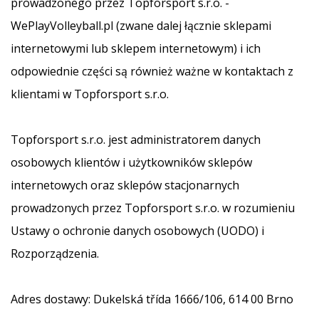
prowadzonego przez Topforsport s.r.o. -
Świąteczne
prezenty
WePlayVolleyball.pl (zwane dalej łącznie sklepami
dla
internetowymi lub sklepem internetowym) i ich
siatkarzy
odpowiednie części są również ważne w kontaktach z
–
Nasze
klientami w Topforsport s.r.o.
porady
prezentowe
pomogą
Topforsport s.r.o. jest administratorem danych
Ci
osobowych klientów i użytkowników sklepów
wybrać
idealny
internetowych oraz sklepów stacjonarnych
prezent!
prowadzonych przez Topforsport s.r.o. w rozumieniu
Znajdź
buty,
Ustawy o ochronie danych osobowych (UODO) i
ubrania
Rozporządzenia.
i…
Adres dostawy: Dukelská třída 1666/106, 614 00 Brno
11. 8. 2022