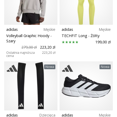
adidas
Męskie
adidas
Męskie
Volleyball Graphic Hoody
-
TECHFIT Long
- Żółty
Szary
199,00 zł
279,00 zł
223,20 zł
Ostatnia najniższa
223,20 zł
cena
Nowa
Nowa
adidas
Dziecięca
adidas
Męskie