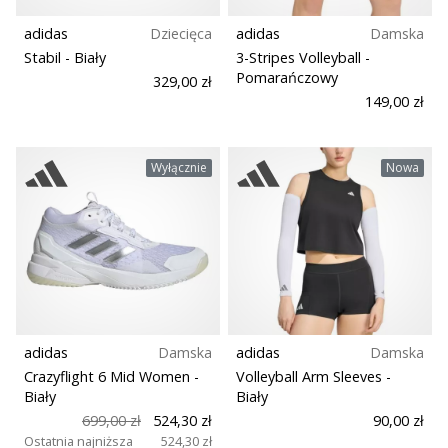
adidas
Dziecięca
adidas
Damska
Stabil
- Biały
3-Stripes Volleyball
-
Pomarańczowy
329,00 zł
149,00 zł
Wyłącznie
Nowa
adidas
Damska
adidas
Damska
Crazyflight 6 Mid Women
-
Volleyball Arm Sleeves
-
Biały
Biały
699,00 zł
524,30 zł
90,00 zł
Ostatnia najniższa
524,30 zł