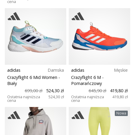
cena
adidas
Damska
adidas
Męskie
Crazyflight 6 Mid Women
-
Crazyflight 6 M
-
Biały
Pomarańczowy
699,00 zł
524,30 zł
645,90 zł
419,80 zł
Ostatnia najniższa
524,30 zł
Ostatnia najniższa
419,80 zł
cena
cena
Nowa