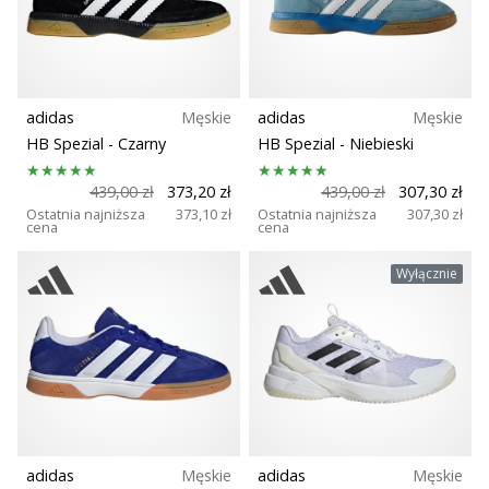
Rozmiar
Świąteczne
prezenty
dla
Teamsales
siatkarzy
–
adidas
Męskie
adidas
Męskie
Wsparcie dla biustonosza
Nasze
HB Spezial
- Czarny
HB Spezial
- Niebieski
porady
prezentowe
439,00 zł
373,20 zł
439,00 zł
307,30 zł
Carbon
pomogą
Ostatnia najniższa
373,10 zł
Ostatnia najniższa
307,30 zł
cena
cena
Ci
wybrać
Kolekcja
Wyłącznie
idealny
prezent!
Komfort i amortyzacja
Znajdź
buty,
ubrania
Dyscyplina
i…
Drop (mm)
11. 8. 2022
adidas
Męskie
adidas
Męskie