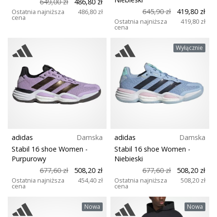
649,00 zł
486,80 zł
645,90 zł
419,80 zł
Ostatnia najniższa
486,80 zł
cena
Ostatnia najniższa
419,80 zł
cena
Wyłącznie
adidas
Damska
adidas
Damska
Stabil 16 shoe Women
-
Stabil 16 shoe Women
-
Purpurowy
Niebieski
677,60 zł
508,20 zł
677,60 zł
508,20 zł
Ostatnia najniższa
454,40 zł
Ostatnia najniższa
508,20 zł
cena
cena
Nowa
Nowa