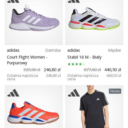
Sport
Pokaż
wszystkie
Zrównoważone
artykuły
Technologia
adidas
Damska
adidas
Męskie
Court Flight Women
-
Stabil 16 M
- Biały
Nawierzchnia
Purpurowy
329,00 zł
246,80 zł
677,60 zł
440,50 zł
Ostatnia najniższa
246,80 zł
Ostatnia najniższa
440,50 zł
Trail
cena
cena
Nowa
Typ biegu
Rodzaje butów
Masa (g)