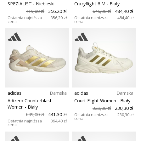
•
SPEZIALIST
- Niebieski
Crazyflight 6 M
- Biały
Krój
2 min. czytanie
419,00 zł
356,20 zł
645,90 zł
484,40 zł
Zostań
Ostatnia najniższa
356,20 zł
Ostatnia najniższa
484,40 zł
cena
cena
Funkcja
Ambasadorem
marki
Weplayvolleyball
Model
Czy
jesteś
Gracze
fanem
siatkówki,
tak
Plac zabaw
jak
my?
adidas
Damska
adidas
Damska
Pozycja
Dołącz
Adizero Counterblast
Court Flight Women
- Biały
do
Women
- Biały
329,00 zł
230,30 zł
nas
649,00 zł
441,30 zł
Ostatnia najniższa
230,30 zł
Sezon
cena
jako
Ostatnia najniższa
394,40 zł
cena
Ambasador
Marki.
Szerokość buta