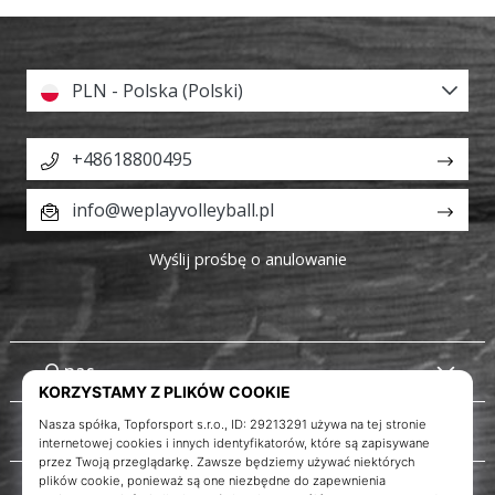
PLN - Polska (Polski)
+48618800495
info@weplayvolleyball.pl
Wyślij prośbę o anulowanie
O nas
Obsługa klienta