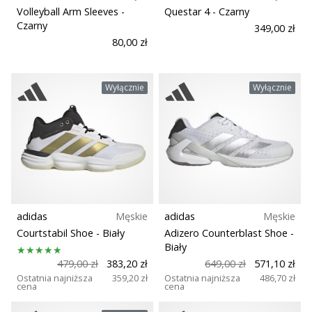
Volleyball Arm Sleeves
-
Questar 4
- Czarny
Czarny
349,00 zł
80,00 zł
Wyłącznie
Wyłącznie
adidas
Męskie
adidas
Męskie
Courtstabil Shoe
- Biały
Adizero Counterblast Shoe
-
Biały
479,00 zł
383,20 zł
649,00 zł
571,10 zł
Ostatnia najniższa
359,20 zł
Ostatnia najniższa
486,70 zł
cena
cena