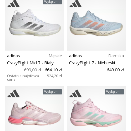
Wyłącznie
adidas
Męskie
adidas
Damska
CrazyFlight Mid 7
- Biały
CrazyFlight 7
- Niebieski
699,00 zł
664,10 zł
649,00 zł
Ostatnia najniższa
524,20 zł
cena
Wyłącznie
Wyłącznie