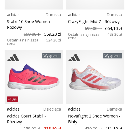
adidas
Damska
adidas
Damska
Stabil 16 Shoe Women
-
CrazyFlight Mid 7
- Różowy
Różowy
699,00 zł
664,10 zł
699,00 zł
559,20 zł
Ostatnia najniższa
493,30 zł
cena
Ostatnia najniższa
524,20 zł
cena
Wyłącznie
Wyłącznie
-10%
adidas
Dziecięca
adidas
Damska
adidas Court Stabil
-
Novaflight 2 Shoe Women
-
Różowy
Biały
259,00 zł
233,10 zł
479,00 zł
431,10 zł