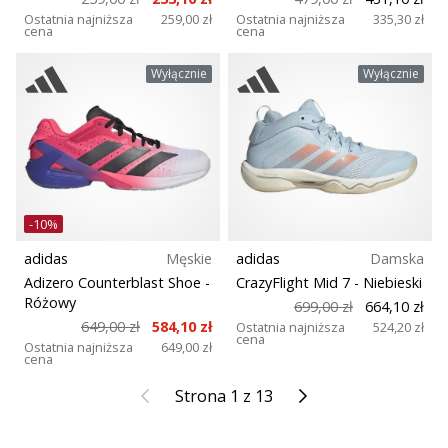
Ostatnia najniższa
259,00 zł
Ostatnia najniższa
335,30 zł
cena
cena
Wyłącznie
Wyłącznie
-10%
adidas
Męskie
adidas
Damska
Adizero Counterblast Shoe
-
CrazyFlight Mid 7
- Niebieski
Różowy
699,00 zł
664,10 zł
649,00 zł
584,10 zł
Ostatnia najniższa
524,20 zł
cena
Ostatnia najniższa
649,00 zł
cena
Poprzedni
Kolejny
Strona 1 z 13