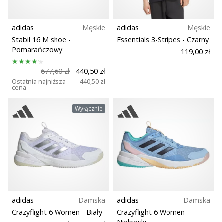
adidas
Męskie
adidas
Męskie
Stabil 16 M shoe
-
Essentials 3-Stripes
- Czarny
Pomarańczowy
119,00 zł
677,60 zł
440,50 zł
Ostatnia najniższa
440,50 zł
cena
Wyłącznie
adidas
Damska
adidas
Damska
Crazyflight 6 Women
- Biały
Crazyflight 6 Women
-
Niebieski