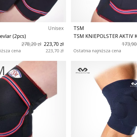
Unisex
TSM
evlar (2pcs)
278,20 zł
223,70 zł
173,90
niższa cena
223,70 zł
Ostatnia najniższa cena
XS S M L XL
XL XS S M L