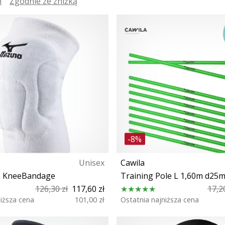
h
Zgodnie ze zniżką
-8%
Unisex
Cawila
1 KneeBandage
Training Pole L 1,60m d25
126,30 zł
117,60 zł
17,20
niższa cena
101,00 zł
Ostatnia najniższa cena
XXL S M L XL
OS