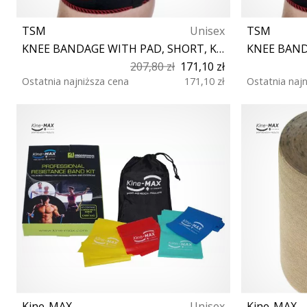
TSM
Unisex
TSM
KNEE BANDAGE WITH PAD, SHORT, KEVLAR® (PIECE)
207,80 zł
171,10 zł
Ostatnia najniższa cena
171,10 zł
Ostatnia naj
S M L
Kine-MAX
Unisex
Kine-MAX