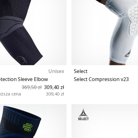
Unisex
Select
tection Sleeve Elbow
Select Compression v23
369,50 zł
309,40 zł
niższa cena
309,40 zł
S- M-
XXL