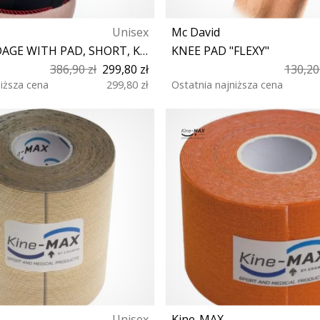
Unisex
Mc David
KNEE BANDAGE WITH PAD, SHORT, KEVLAR® (PAIR)
KNEE PAD "FLEXY"
386,90 zł
299,80 zł
130,20
niższa cena
299,80 zł
Ostatnia najniższa cena
XS S M L XL XXL
S
Unisex
Kine-MAX