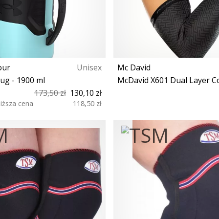
our
Unisex
Mc David
ug - 1900 ml
McDavid X601 Dual Layer 
173,50 zł
130,10 zł
niższa cena
118,50 zł
S M L