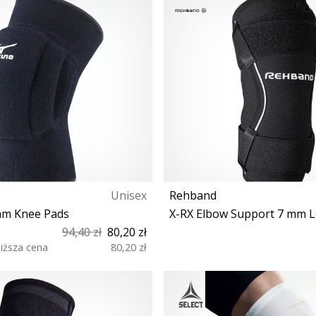
Unisex
Rehband
am Knee Pads
X-RX Elbow Support 7 mm L
94,40 zł
80,20 zł
niższa cena
80,20 zł
S M L XL
M L