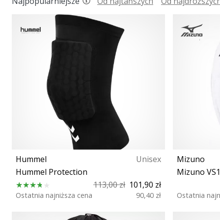
Najpopularniejsze
Od najtańszych
Od najdroższyc
Hummel
Unisex
Mizuno
Hummel Protection
Mizuno VS
113,00 zł
101,90 zł
Ostatnia najniższa cena
90,40 zł
Ostatnia naj
XL XS S M L