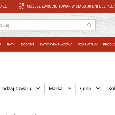
0 ZŁ
MOŻESZ ZWRÓCIĆ TOWAR W CIĄGU 30 DNI
BEZ PODA
Szukaj
I
SIATKI
DODATKI
SIATKÓWKA PLAŻOWA
CZAS WOLNY
PRODUC
 rodzaj towaru
Marka
Cena
Ko