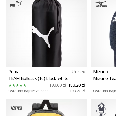
Puma
Unisex
Mizuno
TEAM Ballsack (16) black-white
Mizuno Te
193,60 zł
183,20 zł
Ostatnia najniższa cena
183,20 zł
Ostatnia naj
Rozmiar uniwersalny