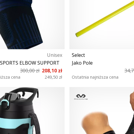
Unisex
Select
d SPORTS ELBOW SUPPORT
Jako Pole
300,00 zł
208,10 zł
34,7
niższa cena
249,50 zł
Ostatnia najniższa cena
XS S
111