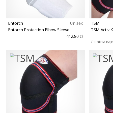
Entorch
Unisex
TSM
Entorch Protection Elbow Sleeve
TSM Activ K
412,80 zł
Ostatnia naj
S S- M M- L XL