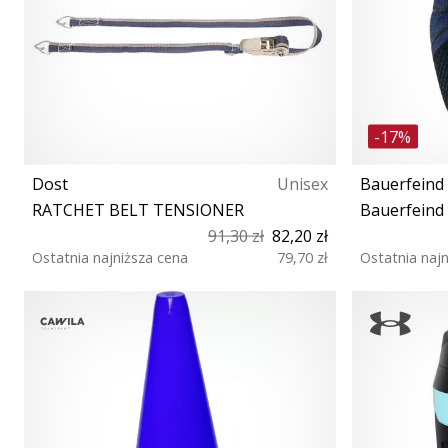
-17%
Dost
Unisex
Bauerfeind
RATCHET BELT TENSIONER
Bauerfein
91,30 zł
82,20 zł
Ostatnia najniższa cena
79,70 zł
Ostatnia naj
111