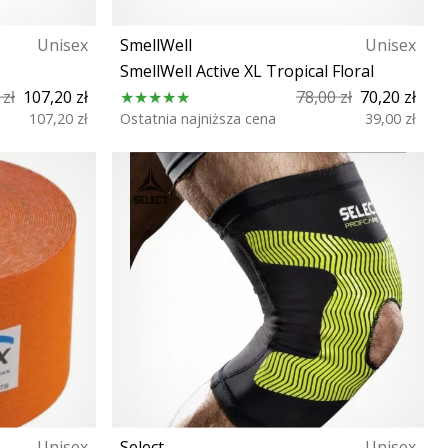
Unisex
SmellWell
Unisex
SmellWell Active XL Tropical Floral
 zł
107,20 zł
78,00 zł
70,20 zł
107,20 zł
Ostatnia najniższa cena
39,00 zł
Rozmiar uniwersalny
Unisex
Select
Unisex