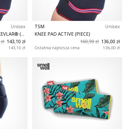
Unisex
TSM
Unisex
TSM KNIEPOLSTER AKTIV KEVLAR® (STÜCK)
KNEE PAD ACTIVE (PIECE)
 zł
143,10 zł
160,90 zł
136,00 zł
143,10 zł
Ostatnia najniższa cena
136,00 zł
XS S M L XL