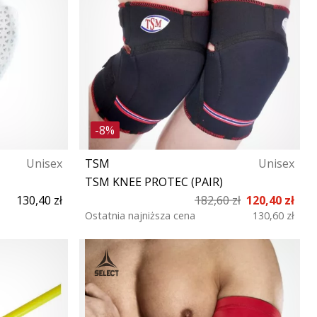
-8%
Unisex
TSM
Unisex
TSM KNEE PROTEC (PAIR)
130,40 zł
182,60 zł
120,40 zł
Ostatnia najniższa cena
130,60 zł
M L XL