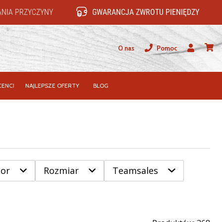
NIA PRZYCZYNY
GWARANCJA ZWROTU PIENIĘDZY
O nas
Pomoc
Użytkownik
koszy
ENCI
NAJLEPSZE OFERTY
BLOG
lor
Rozmiar
Teamsales