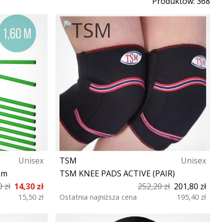
Produktów: 368
Unisex
TSM
Unisex
mm
TSM KNEE PADS ACTIVE (PAIR)
 zł
14,30 zł
252,20 zł
201,80 zł
15,50 zł
Ostatnia najniższa cena
195,40 zł
XS S M L XL