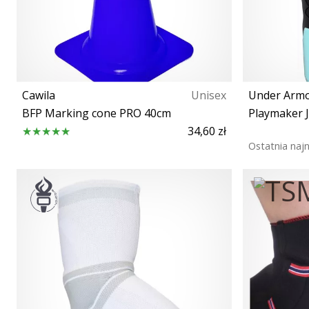
Cawila
Unisex
Under Arm
BFP Marking cone PRO 40cm
Playmaker J
34,60 zł
Ostatnia naj
OS