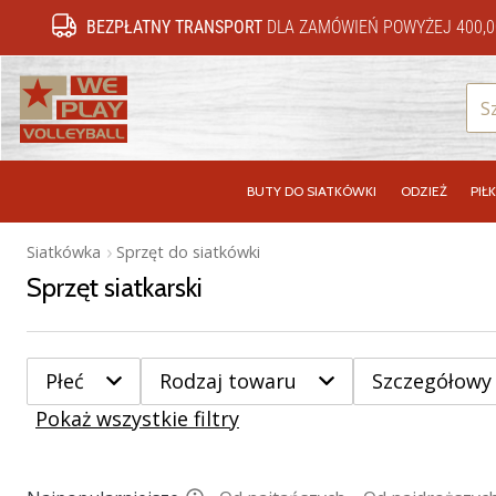
BEZPŁATNY TRANSPORT
DLA ZAMÓWIEŃ POWYŻEJ 400,0
WePlayVolleyball.pl
BUTY DO SIATKÓWKI
ODZIEŻ
PIŁK
Siatkówka
Sprzęt do siatkówki
Sprzęt siatkarski
Płeć
Rodzaj towaru
Szczegółowy
Pokaż wszystkie filtry