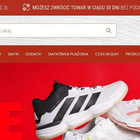
0 ZŁ
MOŻESZ ZWRÓCIĆ TOWAR W CIĄGU 30 DNI
BEZ PODA
Szukaj
I
SIATKI
DODATKI
SIATKÓWKA PLAŻOWA
CZAS WOLNY
PRODUC