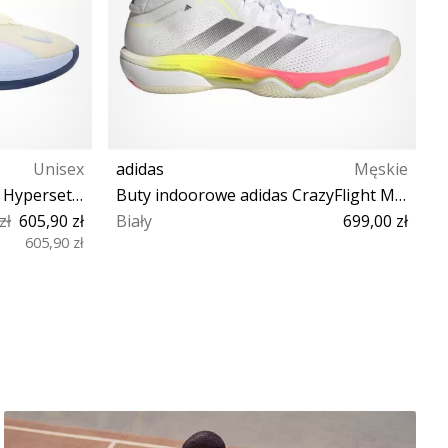
Unisex
adidas
Męskie
Buty indoorowe Nike Zoom Hyperset 2 SE Shoe
Buty indoorowe adidas CrazyFlight Mid 7
P
zł
605,90 zł
Biały
699,00 zł
Ż
605,90 zł
O
 47 48½
42 42⅔ 43⅓ 44 44⅔ 45⅓ 46 46⅔
48 48⅔ 49⅓ 50