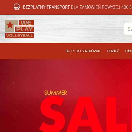
BEZPŁATNY TRANSPORT
DLA ZAMÓWIEŃ POWYŻEJ 400,0
WePlayVolleyball.pl
BUTY DO SIATKÓWKI
ODZIEŻ
PIŁK