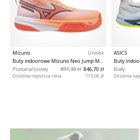
Mizuno
Unisex
ASICS
Buty indoorowe Mizuno Neo Jump Mid Shoe
Pomarańczowy
891,30 zł
846,70 zł
Biały
Ostatnia najniższa cena
713,00 zł
Ostatnia naj
40 40½ 41 42 42½ 43 44 44½ 45
40 40½ 
46 46½ 47 48½
45