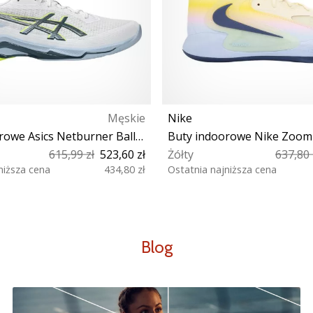
Męskie
Nike
Buty indoorowe Asics Netburner Ballistic FF 4 Shoe
615,99 zł
523,60 zł
Żółty
637,80 
niższa cena
434,80 zł
Ostatnia najniższa cena
41½ 42 42½ 43½ 44 44½
41 44 44½ 45 45½ 46
 46 46½ 47 48 49
Blog