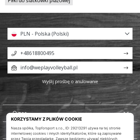
Piłki do siatkówki plażowej
PLN - Polska (Polski)
+48618800495
info@weplayvolleyball.pl
Wyślij prośbę o anulowanie
O nas
Obsługa klienta