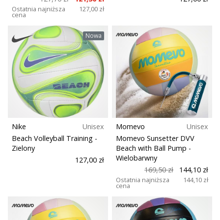
Ostatnia najniższa
127,00 zł
cena
Pokaż
Nowa
wszystkie
artykuły
Nike
Unisex
Momevo
Unisex
Beach Volleyball Training
-
Momevo Sunsetter DVV
Zielony
Beach with Ball Pump
-
Wielobarwny
127,00 zł
169,50 zł
144,10 zł
Ostatnia najniższa
144,10 zł
cena