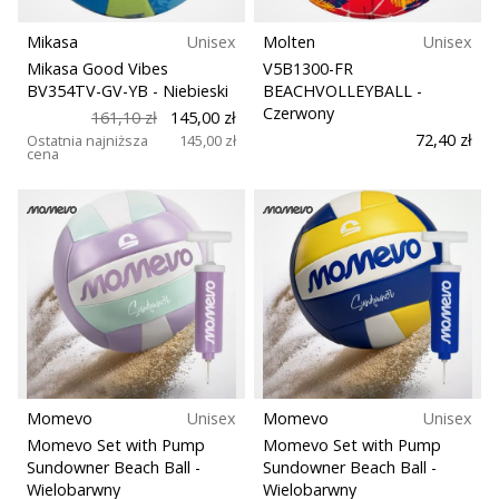
Mikasa
Unisex
Molten
Unisex
Mikasa Good Vibes
V5B1300-FR
BV354TV-GV-YB
- Niebieski
BEACHVOLLEYBALL
-
Czerwony
161,10 zł
145,00 zł
72,40 zł
Ostatnia najniższa
145,00 zł
cena
Momevo
Unisex
Momevo
Unisex
Momevo Set with Pump
Momevo Set with Pump
Sundowner Beach Ball
-
Sundowner Beach Ball
-
Wielobarwny
Wielobarwny