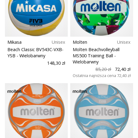
Mikasa
Unisex
Molten
Unisex
Beach Classic BV543C-VXB-
Molten Beachvolleyball
YSB
- Wielobarwny
MS500 Training Ball
-
Wielobarwny
148,30 zł
85,20 zł
72,40 zł
Ostatnia najniższa cena
72,40 zł