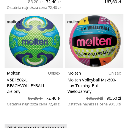
85,20 zł
72,40 zł
167,60 zł
Ostatnia najniższa cena
72,40 zł
Molten
Unisex
Molten
Unisex
V5B1502-L
Molten Volleyball Ms-500-
BEACHVOLLEYBALL
-
Luv Training Ball
-
Zielony
Wielobarwny
85,20 zł
72,40 zł
106,50 zł
90,50 zł
Ostatnia najniższa cena
72,40 zł
Ostatnia najniższa cena
90,50 zł