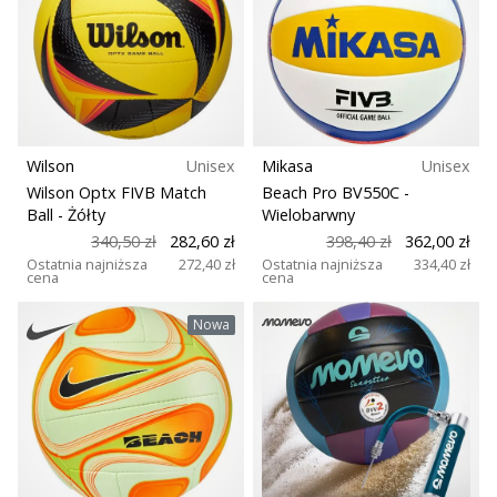
Rozmiar
Świąteczne
prezenty
dla
Teamsales
siatkarzy
–
Typ piłki
1
Nasze
porady
Wilson
Unisex
Mikasa
Unisex
prezentowe
Wilson Optx FIVB Match
Beach Pro BV550C
-
Plac zabaw
pomogą
Ball
- Żółty
Wielobarwny
Ci
340,50 zł
282,60 zł
398,40 zł
362,00 zł
wybrać
Sport
Ostatnia najniższa
272,40 zł
Ostatnia najniższa
334,40 zł
cena
cena
idealny
prezent!
Nowa
Znajdź
buty,
ubrania
i…
11. 8. 2022