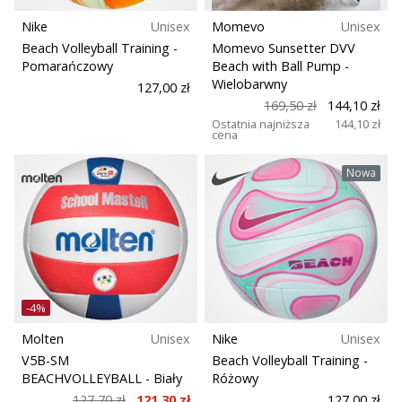
•
2 min. czytanie
Nike
Unisex
Momevo
Unisex
Beach Volleyball Training
-
Momevo Sunsetter DVV
Zostań
Pomarańczowy
Beach with Ball Pump
-
Ambasadorem
Wielobarwny
127,00 zł
marki
169,50 zł
144,10 zł
Weplayvolleyball
Ostatnia najniższa
144,10 zł
cena
Czy
jesteś
Nowa
fanem
siatkówki,
tak
jak
my?
Dołącz
do
-4%
nas
Molten
Unisex
Nike
Unisex
jako
Ambasador
V5B-SM
Beach Volleyball Training
-
BEACHVOLLEYBALL
- Biały
Różowy
Marki.
127,70 zł
121,30 zł
127,00 zł