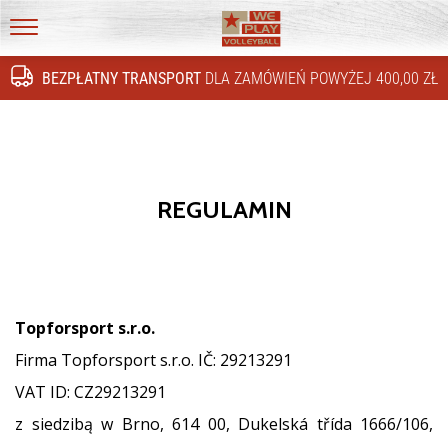
4!
Odkryj
WePlayVolleyball.pl
innowacje
BEZPŁATNY TRANSPORT
DLA ZAMÓWIEŃ POWYŻEJ 400,00 ZŁ
techniczne
i
przekonaj
się,
czy
warto
REGULAMIN
zainwestować…
16. 11. 2022
•
5 min. czytanie
Topforsport s.r.o.
Prezenty
Firma Topforsport s.r.o. IČ: 29213291
świąteczne
VAT ID: CZ29213291
dla
z siedzibą w Brno, 614 00, Dukelská třída 1666/106,
siatkarzy