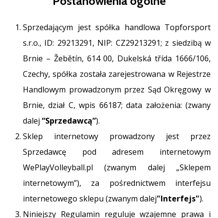
Postanowienia ogólne
Sprzedającym jest spółka handlowa Topforsport
Pokaż
wszystkie
s.r.o., ID: 29213291, NIP: CZ29213291; z siedzibą w
artykuły
Brnie – Žebětín, 614 00, Dukelská třída 1666/106,
Czechy, spółka została zarejestrowana w Rejestrze
Handlowym prowadzonym przez Sąd Okręgowy w
Brnie, dział C, wpis 66187; data założenia: (zwany
dalej
“Sprzedawcą”
).
Sklep internetowy prowadzony jest przez
Sprzedawcę pod adresem internetowym
WePlayVolleyball.pl (zwanym dalej „Sklepem
internetowym”), za pośrednictwem interfejsu
internetowego sklepu (zwanym dalej
"Interfejs"
).
Niniejszy Regulamin reguluje wzajemne prawa i