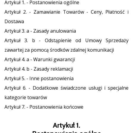
•
Artykuł 1. - Postanowienia ogólne
2 min. czytanie
Artykuł 2. - Zamawianie Towarów - Ceny, Płatność i
Zostań
Dostawa
Ambasadorem
Artykuł 3. a - Zasady anulowania
marki
Weplayvolleyball
Artykuł 3. b - Odstąpienie od Umowy Sprzedaży
Czy
zawartej za pomocą środków zdalnej komunikacji
jesteś
Artykuł 4. a - Warunki gwarancji
fanem
siatkówki,
Artykuł 4. b - Zasady reklamacji
tak
Artykuł 5. - Inne postanowienia
jak
my?
Artykuł 6. - Dodatkowe świadczone usługi i specjalne
Dołącz
kategorie towarów
do
nas
Artykuł 7. - Postanowienia końcowe
jako
Ambasador
Artykuł 1.
Marki.