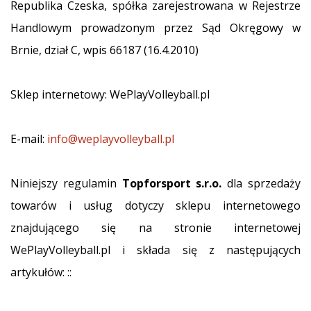
Republika Czeska, spółka zarejestrowana w Rejestrze
Świąteczne
prezenty
Handlowym prowadzonym przez Sąd Okręgowy w
dla
Brnie, dział C, wpis 66187 (16.4.2010)
siatkarzy
–
Nasze
Sklep internetowy: WePlayVolleyball.pl
porady
prezentowe
pomogą
E-mail:
info@weplayvolleyball.pl
Ci
wybrać
idealny
Niniejszy regulamin
Topforsport s.r.o.
dla sprzedaży
prezent!
towarów i usług dotyczy sklepu internetowego
Znajdź
buty,
znajdującego się na stronie internetowej
ubrania
WePlayVolleyball.pl i składa się z następujących
i…
artykułów: ::
11. 8. 2022