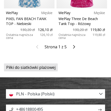
WePlay
Męskie
WePlay
Męskie
PIXEL FAN BEACH TANK
WePlay Three De Beach
TOP
- Niebieski
Tank Top
- Różowy
130,20 zł
126,10 zł
130,20 zł
119,80 zł
Ostatnia najniższa
126,10 zł
Ostatnia najniższa
119,80 zł
cena
cena
Poprzedni
Kolejny
Strona 1 z 5
Piłki do siatkówki plażowej
PLN - Polska (Polski)
+48618800495