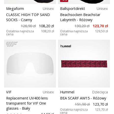
Megaform
Unisex
Ballsportdirekt
Unisex
CLASSIC HIGH TOP SAND
Beachsocken Beachstar
SOCKS
- Czarny
Labyrinth
- Różowy
126,90 zł
108,20 zł
130,20 zł
123,70 zł
Ostatnia najniższa
108,20 zł
Ostatnia najniższa
129,50 zł
cena
cena
VIF
Unisex
Hummel
Dziecięca
Replacement UV400 lens
BEA SCARF AW15
- Różowy
transparent for VIF One
151,90 zł
123,70 zł
glasses
- Biały
Ostatnia najniższa
123,70 zł
cena