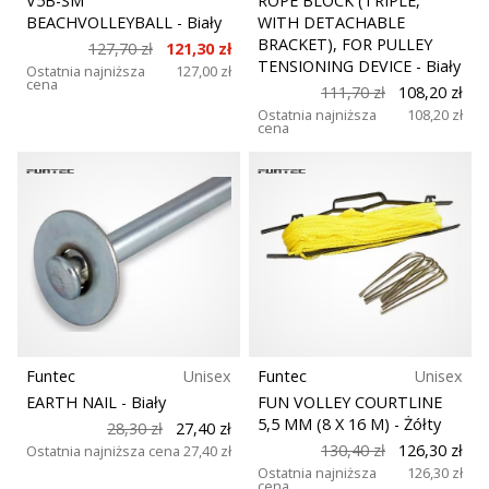
V5B-SM
ROPE BLOCK (TRIPLE,
BEACHVOLLEYBALL
- Biały
WITH DETACHABLE
BRACKET), FOR PULLEY
127,70 zł
121,30 zł
TENSIONING DEVICE
- Biały
Ostatnia najniższa
127,00 zł
cena
111,70 zł
108,20 zł
Ostatnia najniższa
108,20 zł
cena
Funtec
Unisex
Funtec
Unisex
EARTH NAIL
- Biały
FUN VOLLEY COURTLINE
5,5 MM (8 X 16 M)
- Żółty
28,30 zł
27,40 zł
130,40 zł
126,30 zł
Ostatnia najniższa cena
27,40 zł
Ostatnia najniższa
126,30 zł
cena