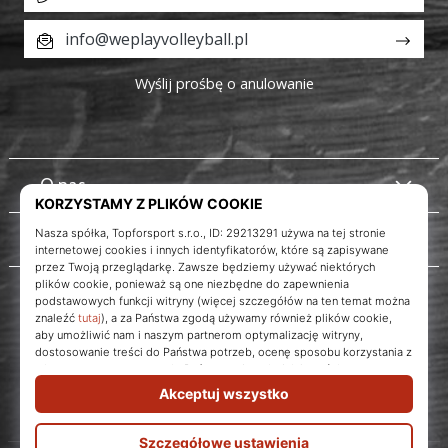
info@weplayvolleyball.pl
Wyślij prośbę o anulowanie
O nas
Obsługa klienta
Instagram
WePlayVolleyball.pl