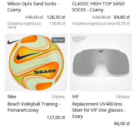
•
Wilson Optx Sand Socks
-
CLASSIC HIGH TOP SAND
2 min. czytanie
Czarny
SOCKS
- Czarny
Zostań
148,60 zł
126,30 zł
126,90 zł
84,60 zł
Ostatnia najniższa
118,90 zł
Ostatnia najniższa cena
82,70 zł
Ambasadorem
cena
marki
Weplayvolleyball
Nowa
Czy
jesteś
fanem
siatkówki,
tak
jak
my?
Dołącz
Nike
Unisex
VIF
Unisex
do
Beach Volleyball Training
-
Replacement UV400 lens
nas
Pomarańczowy
Silver for VIF One glasses
-
jako
Szary
127,00 zł
Ambasador
86,00 zł
Marki.