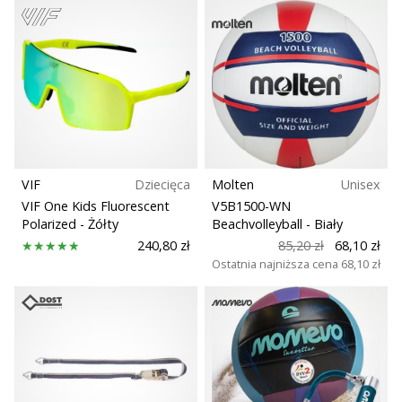
Pokaż
wszystkie
artykuły
VIF
Dziecięca
Molten
Unisex
VIF One Kids Fluorescent
V5B1500-WN
Polarized
- Żółty
Beachvolleyball
- Biały
240,80 zł
85,20 zł
68,10 zł
Ostatnia najniższa cena
68,10 zł