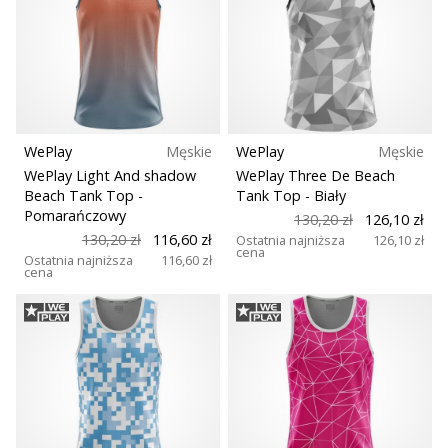
WePlay
Męskie
WePlay
Męskie
WePlay Light And shadow
WePlay Three De Beach
Beach Tank Top
-
Tank Top
- Biały
Pomarańczowy
130,20 zł
126,10 zł
130,20 zł
116,60 zł
Ostatnia najniższa
126,10 zł
cena
Ostatnia najniższa
116,60 zł
cena