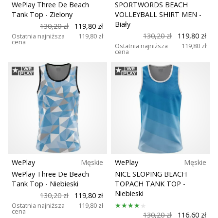
WePlay Three De Beach
SPORTWORDS BEACH
Tank Top
- Zielony
VOLLEYBALL SHIRT MEN
-
Biały
130,20 zł
119,80 zł
130,20 zł
119,80 zł
Ostatnia najniższa
119,80 zł
cena
Ostatnia najniższa
119,80 zł
cena
WePlay
Męskie
WePlay
Męskie
WePlay Three De Beach
NICE SLOPING BEACH
Tank Top
- Niebieski
TOPACH TANK TOP
-
Niebieski
130,20 zł
119,80 zł
Ostatnia najniższa
119,80 zł
cena
130,20 zł
116,60 zł