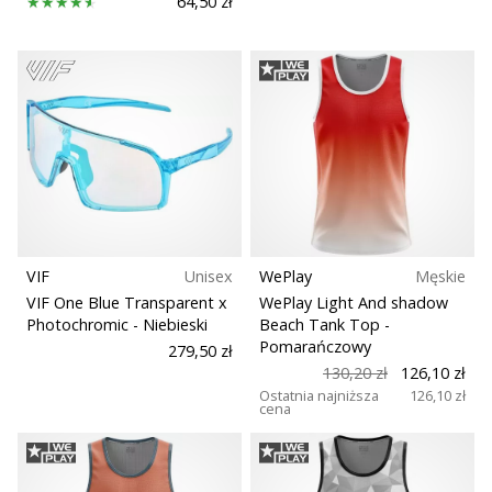
64,50 zł
VIF
Unisex
WePlay
Męskie
VIF One Blue Transparent x
WePlay Light And shadow
Photochromic
- Niebieski
Beach Tank Top
-
Pomarańczowy
279,50 zł
130,20 zł
126,10 zł
Ostatnia najniższa
126,10 zł
cena