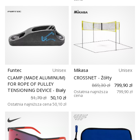
Funtec
Unisex
Mikasa
Unisex
CLAMP (MADE ALUMINUM)
CROSSNET
- Żółty
FOR ROPE OF PULLEY
869,30 zł
799,90 zł
TENSIONING DEVICE
- Biały
Ostatnia najniższa
799,90 zł
cena
51,70 zł
50,10 zł
Ostatnia najniższa cena
50,10 zł