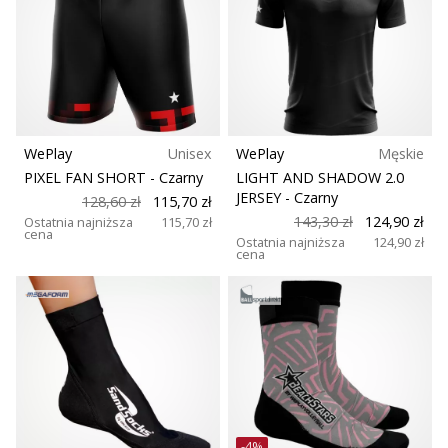
WePlay
Unisex
WePlay
Męskie
PIXEL FAN SHORT
- Czarny
LIGHT AND SHADOW 2.0
JERSEY
- Czarny
128,60 zł
115,70 zł
143,30 zł
124,90 zł
Ostatnia najniższa
115,70 zł
cena
Ostatnia najniższa
124,90 zł
cena
-4%