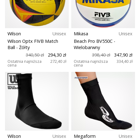
Rozmiar
Świąteczne
prezenty
dla
Teamsales
siatkarzy
–
Wilson
Unisex
Mikasa
Unisex
Typ piłki
Nasze
Wilson Optx FIVB Match
Beach Pro BV550C
-
porady
Ball
- Żółty
Wielobarwny
prezentowe
340,50 zł
294,30 zł
398,40 zł
347,90 zł
Krój
pomogą
Ostatnia najniższa
272,40 zł
Ostatnia najniższa
334,40 zł
cena
cena
Ci
wybrać
Funkcja
idealny
prezent!
Plac zabaw
Znajdź
buty,
ubrania
Sport
i…
Masa (g)
11. 8. 2022
Wilson
Unisex
Megaform
Unisex