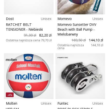
Dost
Unisex
Momevo
Unisex
RATCHET BELT
Momevo Sunsetter DVV
TENSIONER
- Niebieski
Beach with Ball Pump
-
Wielobarwny
91,30 zł
82,20 zł
169,50 zł
144,10 zł
Ostatnia najniższa cena
79,70 zł
Ostatnia najniższa
144,10 zł
cena
-4%
Molten
Unisex
Funtec
Unisex