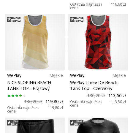
Ostatnia najniższa
116,60 zł
cena
WePlay
Męskie
WePlay
Męskie
NICE SLOPING BEACH
WePlay Three De Beach
TANK TOP
- Brązowy
Tank Top
- Czerwony
130,20 zł
113,50 zł
130,20 zł
119,80 zł
Ostatnia najniższa
113,50 zł
cena
Ostatnia najniższa
119,80 zł
cena