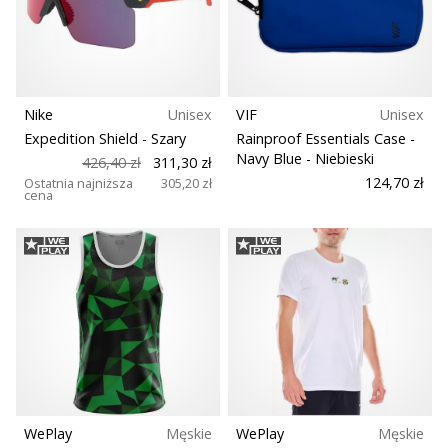
Nike
Unisex
VIF
Unisex
Expedition Shield
- Szary
Rainproof Essentials Case -
Navy Blue
- Niebieski
426,40 zł
311,30 zł
124,70 zł
Ostatnia najniższa
305,20 zł
cena
WePlay
Męskie
WePlay
Męskie