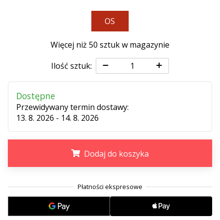
•
2 min. czytanie
OS
Zostań
Ambasadorem
Więcej niż 50 sztuk w magazynie
marki
Weplayvolleyball
Ilość sztuk:
Czy
jesteś
Dostępne
fanem
Przewidywany termin dostawy:
siatkówki,
13. 8. 2026 - 14. 8. 2026
tak
jak
my?
Dodaj do koszyka
Dołącz
do
nas
.
.
.
jako
Ambasador
Marki.