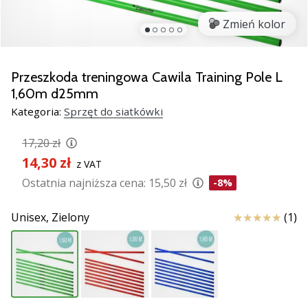
Świąteczne
prezenty
Zmień kolor
dla
siatkarzy
–
Przeszkoda treningowa Cawila Training Pole L
Nasze
1,60m d25mm
porady
Kategoria:
Sprzęt do siatkówki
prezentowe
pomogą
17,20 zł
Ci
wybrać
14,30 zł
z VAT
idealny
Ostatnia najniższa cena:
15,50 zł
-8%
prezent!
Znajdź
Ocena
Unisex,
Zielony
(1)
buty,
ubrania
i…
11. 8. 2022