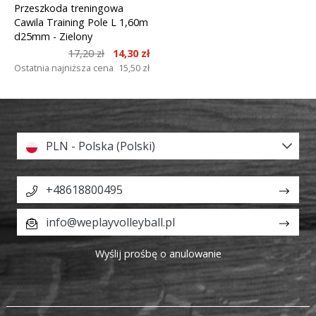
Przeszkoda treningowa
Cawila Training Pole L 1,60m
d25mm
- Zielony
17,20 zł
14,30 zł
Ostatnia najniższa cena
15,50 zł
PLN - Polska (Polski)
+48618800495
info@weplayvolleyball.pl
Wyślij prośbę o anulowanie