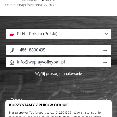
Ostatnia najniższa cena
127,20 zł
PLN - Polska (Polski)
+48618800495
info@weplayvolleyball.pl
Wyślij prośbę o anulowanie
O nas
Obsługa klienta