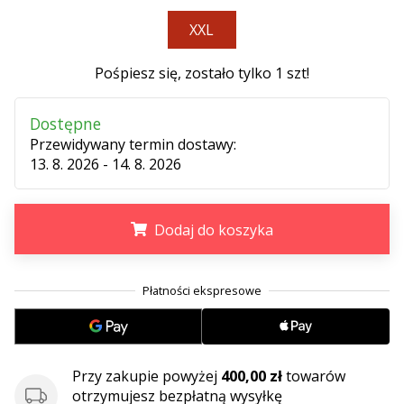
•
2 min. czytanie
XXL
Zostań
Pośpiesz się, zostało tylko
1 szt
!
Ambasadorem
marki
Weplayvolleyball
Dostępne
Przewidywany termin dostawy:
Czy
13. 8. 2026 - 14. 8. 2026
jesteś
fanem
siatkówki,
tak
Dodaj do koszyka
jak
my?
.
.
.
Dołącz
do
nas
jako
Ambasador
Przy zakupie powyżej
400,00 zł
towarów
Marki.
otrzymujesz bezpłatną wysyłkę