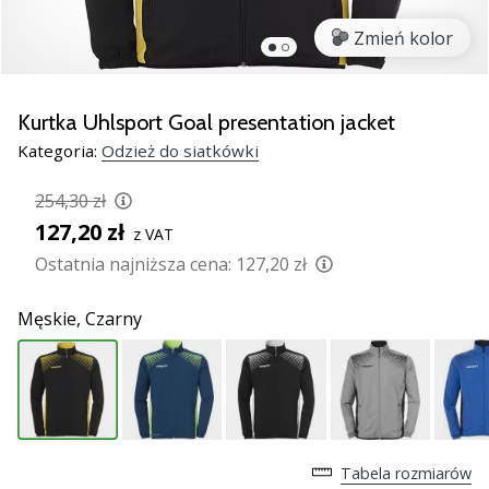
Świąteczne
prezenty
Zmień kolor
dla
siatkarzy
–
Kurtka Uhlsport Goal presentation jacket
Nasze
Kategoria:
Odzież do siatkówki
porady
prezentowe
254,30 zł
pomogą
127,20 zł
Ci
z VAT
wybrać
Ostatnia najniższa cena:
127,20 zł
idealny
prezent!
Męskie,
Czarny
Znajdź
buty,
ubrania
i…
11. 8. 2022
Tabela rozmiarów