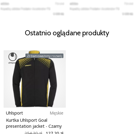
Ostatnio oglądane produkty
Zrównoważony rozwój
Uhlsport
Męskie
Kurtka Uhlsport Goal
presentation jacket
- Czarny
254,30 zł
127,20 zł