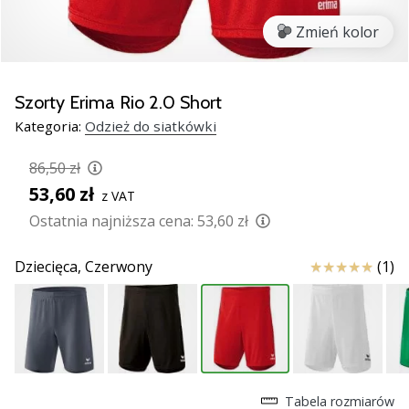
Świąteczne
prezenty
Zmień kolor
dla
siatkarzy
–
Szorty Erima Rio 2.0 Short
Nasze
Kategoria:
Odzież do siatkówki
porady
prezentowe
86,50 zł
pomogą
53,60 zł
Ci
z VAT
wybrać
Ostatnia najniższa cena:
53,60 zł
idealny
prezent!
Ocena
Dziecięca,
Czerwony
(1)
Znajdź
buty,
ubrania
i…
11. 8. 2022
Tabela rozmiarów