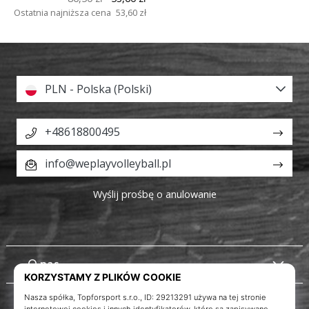
Ostatnia najniższa cena
53,60 zł
PLN - Polska (Polski)
+48618800495
info@weplayvolleyball.pl
Wyślij prośbę o anulowanie
O nas
Obsługa klienta