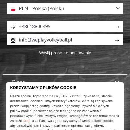
PLN - Polska (Polski)
+48618800495
info@weplayvolleyball.pl
Wyślij prośbę o anulowanie
O nas
Obsługa klienta