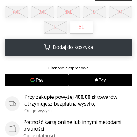
•
2 min. czytanie
XXL
3XL
4XL
S
M
Zostań
Ambasadorem
L
XL
marki
Weplayvolleyball
Dodaj do koszyka
Czy
jesteś
fanem
siatkówki,
tak
jak
my?
Dołącz
Przy zakupie powyżej
400,00 zł
towarów
do
otrzymujesz bezpłatną wysyłkę
nas
Opcje wysyłki
jako
Płatność kartą online lub innymi metodami
Ambasador
płatności
Marki.
Opcje płatności