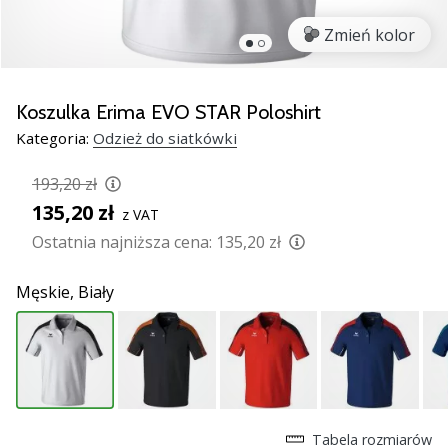
Świąteczne
prezenty
Zmień kolor
dla
siatkarzy
–
Koszulka Erima EVO STAR Poloshirt
Nasze
Kategoria:
Odzież do siatkówki
porady
prezentowe
193,20 zł
pomogą
135,20 zł
Ci
z VAT
wybrać
Ostatnia najniższa cena:
135,20 zł
idealny
prezent!
Męskie,
Biały
Znajdź
buty,
ubrania
i…
11. 8. 2022
Tabela rozmiarów