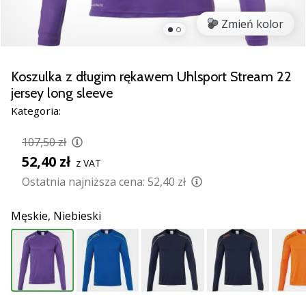
Świąteczne
prezenty
Zmień kolor
dla
siatkarzy
–
Koszulka z długim rękawem Uhlsport Stream 22
Nasze
jersey long sleeve
porady
Kategoria:
prezentowe
pomogą
107,50 zł
Ci
wybrać
52,40 zł
z VAT
idealny
Ostatnia najniższa cena:
52,40 zł
prezent!
Znajdź
Męskie,
Niebieski
buty,
ubrania
i…
11. 8. 2022