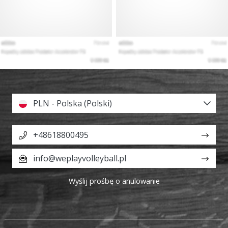
PLN - Polska (Polski)
+48618800495
info@weplayvolleyball.pl
Wyślij prośbę o anulowanie