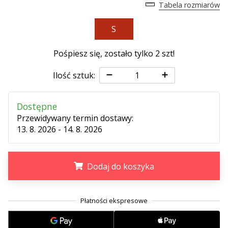
•
Tabela rozmiarów
2 min. czytanie
S
Zostań
Ambasadorem
Pośpiesz się, zostało tylko
2 szt
!
marki
Weplayvolleyball
Ilość sztuk:
Czy
jesteś
fanem
Dostępne
siatkówki,
Przewidywany termin dostawy:
tak
13. 8. 2026 - 14. 8. 2026
jak
my?
Dołącz
Dodaj do koszyka
do
nas
.
.
.
jako
Ambasador
Marki.