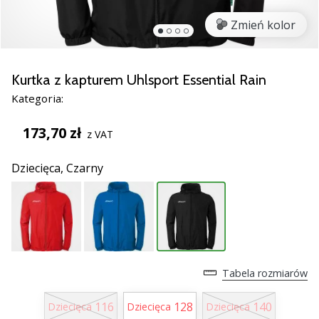
Świąteczne
prezenty
Zmień kolor
dla
siatkarzy
–
Kurtka z kapturem Uhlsport Essential Rain
Nasze
Kategoria:
porady
prezentowe
173,70 zł
pomogą
z VAT
Ci
wybrać
Dziecięca,
Czarny
idealny
prezent!
Znajdź
buty,
ubrania
i…
Tabela rozmiarów
116
128
140
11. 8. 2022
Dziecięca
Dziecięca
Dziecięca