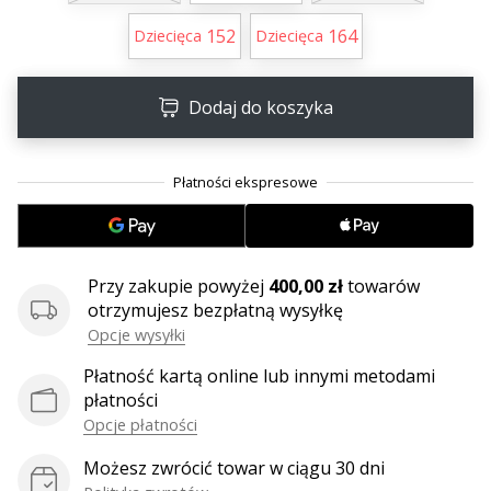
•
2 min. czytanie
152
164
Dziecięca
Dziecięca
Zostań
Ambasadorem
Dodaj do koszyka
marki
Weplayvolleyball
Czy
jesteś
fanem
siatkówki,
tak
Przy zakupie powyżej
400,00 zł
towarów
jak
otrzymujesz bezpłatną wysyłkę
my?
Opcje wysyłki
Dołącz
do
Płatność kartą online lub innymi metodami
nas
płatności
jako
Opcje płatności
Ambasador
Marki.
Możesz zwrócić towar w ciągu 30 dni