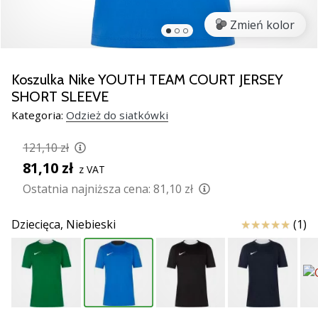
Świąteczne
prezenty
Zmień kolor
dla
siatkarzy
–
Koszulka Nike YOUTH TEAM COURT JERSEY
Nasze
SHORT SLEEVE
porady
Kategoria:
Odzież do siatkówki
prezentowe
pomogą
121,10 zł
Ci
wybrać
81,10 zł
z VAT
idealny
Ostatnia najniższa cena:
81,10 zł
prezent!
Znajdź
Ocena
Dziecięca,
Niebieski
(1)
buty,
ubrania
i…
11. 8. 2022