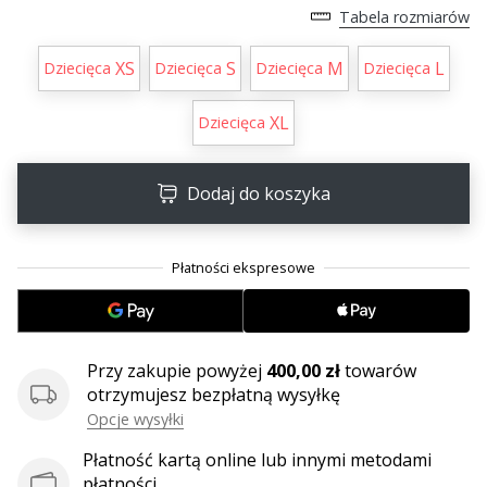
•
Tabela rozmiarów
2 min. czytanie
Zostań
XS
S
M
L
Dziecięca
Dziecięca
Dziecięca
Dziecięca
Ambasadorem
marki
XL
Dziecięca
Weplayvolleyball
Czy
Dodaj do koszyka
jesteś
fanem
siatkówki,
tak
jak
my?
Dołącz
do
Przy zakupie powyżej
400,00 zł
towarów
nas
otrzymujesz bezpłatną wysyłkę
jako
Opcje wysyłki
Ambasador
Płatność kartą online lub innymi metodami
Marki.
płatności