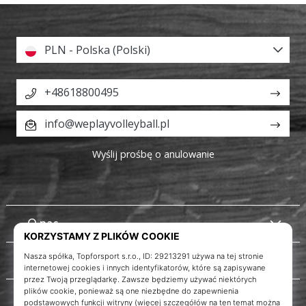
PLN - Polska (Polski)
+48618800495
info@weplayvolleyball.pl
Wyślij prośbę o anulowanie
O nas
Obsługa klienta