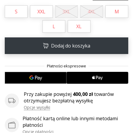
•
2 min. czytanie
S
XXL
3XL
4XL
M
Zostań
Ambasadorem
L
XL
marki
Weplayvolleyball
Dodaj do koszyka
Czy
jesteś
fanem
siatkówki,
tak
jak
my?
Dołącz
Przy zakupie powyżej
400,00 zł
towarów
do
otrzymujesz bezpłatną wysyłkę
nas
Opcje wysyłki
jako
Płatność kartą online lub innymi metodami
Ambasador
płatności
Marki.
Opcje płatności