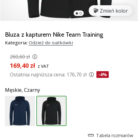
Świąteczne
prezenty
Zmień kolor
dla
siatkarzy
–
Bluza z kapturem Nike Team Training
Nasze
Kategoria:
Odzież do siatkówki
porady
prezentowe
260,60 zł
pomogą
169,40 zł
Ci
z VAT
wybrać
Ostatnia najniższa cena:
176,70 zł
-4%
idealny
prezent!
Męskie,
Czarny
Znajdź
buty,
ubrania
i…
11. 8. 2022
Tabela rozmiarów