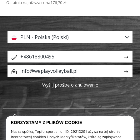
Ostatnia najniższa cena
176,70 zł
PLN - Polska (Polski)
+48618800495
info@weplayvolleyball.pl
Wyślij prośbę o anulowanie
O nas
Obsługa klienta