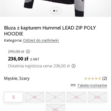
Świąteczne
prezenty
dla
siatkarzy
–
Bluza z kapturem Hummel LEAD ZIP POLY
Nasze
HOODIE
porady
Kategoria:
Odzież do siatkówki
prezentowe
pomogą
295,00 zł
Ci
wybrać
236,00 zł
z VAT
idealny
Ostatnia najniższa cena:
236,00 zł
prezent!
Znajdź
Ocena
Męskie,
Szary
(2)
buty,
ubrania
Tabela rozmiarów
i…
S
M
L
XL
XXL
11. 8. 2022
3XL