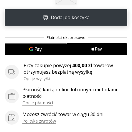
•
2 min. czytanie
Zostań
Dodaj do koszyka
Ambasadorem
marki
Weplayvolleyball
Czy
jesteś
fanem
Przy zakupie powyżej
400,00 zł
towarów
siatkówki,
otrzymujesz bezpłatną wysyłkę
tak
Opcje wysyłki
jak
my?
Płatność kartą online lub innymi metodami
Dołącz
płatności
do
Opcje płatności
nas
jako
Możesz zwrócić towar w ciągu 30 dni
Ambasador
Polityka zwrotów
Marki.