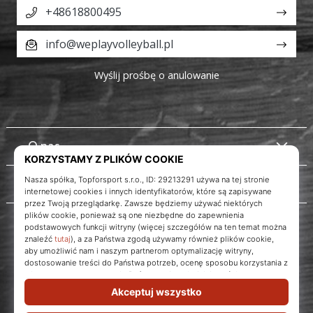
+48618800495
info@weplayvolleyball.pl
Wyślij prośbę o anulowanie
O nas
Obsługa klienta
Instagram
WePlayVolleyball.pl