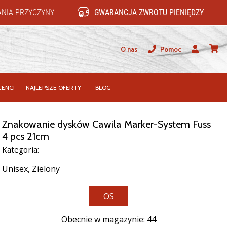
NIA PRZYCZYNY
GWARANCJA ZWROTU PIENIĘDZY
O nas
Pomoc
Użytkownik
koszy
ENCI
NAJLEPSZE OFERTY
BLOG
Znakowanie dysków Cawila Marker-System Fuss
4 pcs 21cm
Kategoria:
Unisex,
Zielony
OS
Obecnie w magazynie: 44