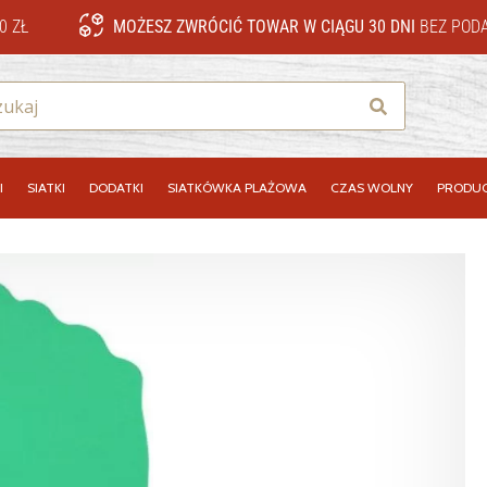
0 ZŁ
MOŻESZ ZWRÓCIĆ TOWAR W CIĄGU 30 DNI
BEZ PODA
Szukaj
I
SIATKI
DODATKI
SIATKÓWKA PLAŻOWA
CZAS WOLNY
PRODUC