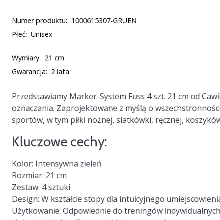
Numer produktu:
1000615307-GRUEN
Płeć:
Unisex
Wymiary:
21 cm
Gwarancja:
2 lata
Przedstawiamy
Marker-System Fuss 4 szt. 21 cm
od Cawil
oznaczania. Zaprojektowane z myślą o wszechstronności,
sportów, w tym piłki nożnej, siatkówki, ręcznej, koszykówk
Kluczowe cechy:
Kolor:
Intensywna zieleń
Rozmiar:
21 cm
Zestaw:
4 sztuki
Design:
W kształcie stopy dla intuicyjnego umiejscowieni
Użytkowanie:
Odpowiednie do treningów indywidualnych