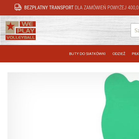
BEZPŁATNY TRANSPORT
DLA ZAMÓWIEŃ POWYŻEJ 400,0
WePlayVolleyball.pl
BUTY DO SIATKÓWKI
ODZIEŻ
PIŁK