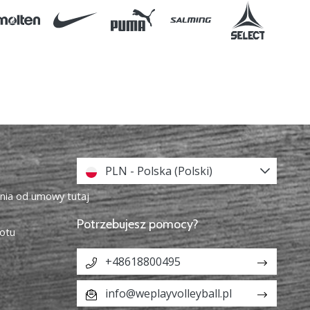
PLN - Polska (Polski)
enia od umowy tutaj
Potrzebujesz pomocy?
otu
+48618800495
info@weplayvolleyball.pl