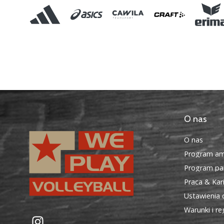
O nas
O nas
Program am
Program par
Praca & Kar
Ustawienia 
Warunki i r
WePlayVolleyball.pl
Instagram