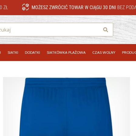
0 ZŁ
MOŻESZ ZWRÓCIĆ TOWAR W CIĄGU 30 DNI
BEZ PODA
Szukaj
I
SIATKI
DODATKI
SIATKÓWKA PLAŻOWA
CZAS WOLNY
PRODUC