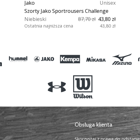
Jako
Unisex
Szorty Jako Sportrousers Challenge
Niebieski
87,70 zł
43,80 zł
Ostatnia najniższa cena
43,80 zł
L/XL 34/36
Obsługa klienta
Skorzystaj z prawa do odstąpi