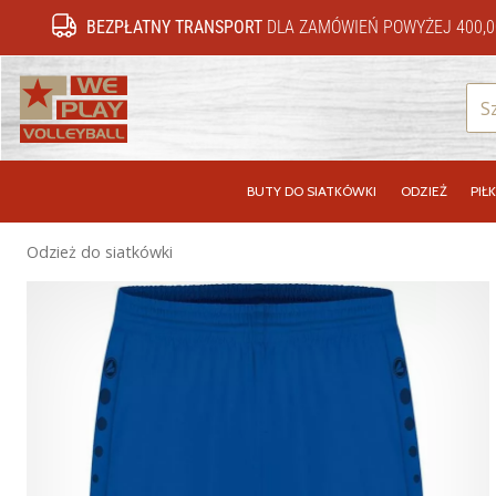
BEZPŁATNY TRANSPORT
DLA ZAMÓWIEŃ POWYŻEJ 400,0
WePlayVolleyball.pl
BUTY DO SIATKÓWKI
ODZIEŻ
PIŁK
Odzież do siatkówki