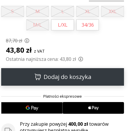
S
M
L
XL
XXL
M/L
L/XL
34/36
87,70 zł
43,80 zł
z VAT
Ostatnia najniższa cena:
43,80 zł
Dodaj do koszyka
Przy zakupie powyżej
400,00 zł
towarów
otrzymujesz bezpłatną wysyłkę