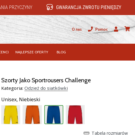
NIA PRZYCZYNY
GWARANCJA ZWROTU PIENIĘDZY
O nas
Pomoc
Użytkownik
koszy
ENCI
NAJLEPSZE OFERTY
BLOG
Szorty Jako Sportrousers Challenge
Kategoria:
Odzież do siatkówki
Unisex,
Niebieski
Tabela rozmiarów