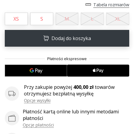
•
Tabela rozmiarów
2 min. czytanie
Zostań
XS
S
M
L
XL
Ambasadorem
marki
Dodaj do koszyka
Weplayvolleyball
Czy
jesteś
fanem
siatkówki,
tak
jak
Przy zakupie powyżej
400,00 zł
towarów
my?
otrzymujesz bezpłatną wysyłkę
Dołącz
Opcje wysyłki
do
nas
Płatność kartą online lub innymi metodami
jako
płatności
Ambasador
Opcje płatności
Marki.