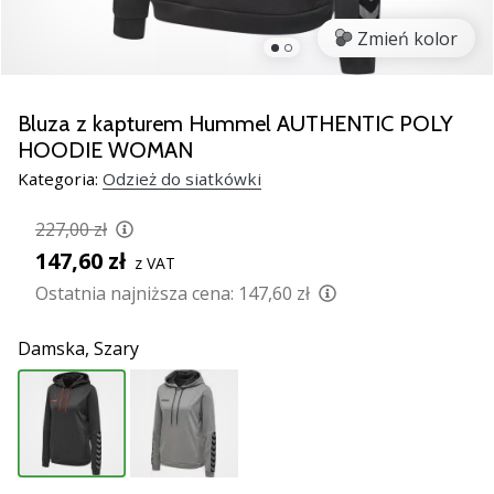
Świąteczne
prezenty
Zmień kolor
dla
siatkarzy
–
Bluza z kapturem Hummel AUTHENTIC POLY
Nasze
HOODIE WOMAN
porady
Kategoria:
Odzież do siatkówki
prezentowe
pomogą
227,00 zł
Ci
wybrać
147,60 zł
z VAT
idealny
Ostatnia najniższa cena:
147,60 zł
prezent!
Znajdź
Damska,
Szary
buty,
ubrania
i…
11. 8. 2022