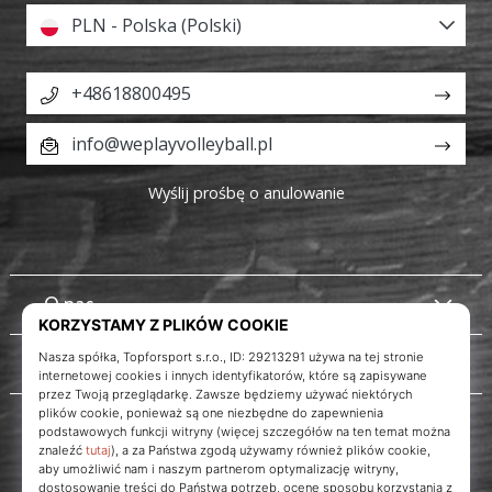
PLN - Polska (Polski)
+48618800495
info@weplayvolleyball.pl
Wyślij prośbę o anulowanie
O nas
Obsługa klienta