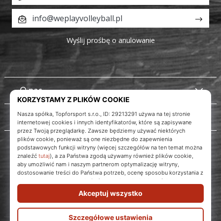
info@weplayvolleyball.pl
Wyślij prośbę o anulowanie
O nas
Obsługa klienta
Instagram
WePlayVolleyball.pl