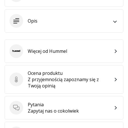
•
2 min. czytanie
Zostań
Opis
Ambasadorem
marki
Weplayvolleyball
Czy
Więcej od Hummel
jesteś
Hummel
fanem
siatkówki,
tak
Ocena produktu
jak
Z przyjemnością zapoznamy się z
Ocena produktu
my?
Twoją opinią
Dołącz
do
nas
Pytania
jako
Pytania
Zapytaj nas o cokolwiek
Ambasador
Marki.