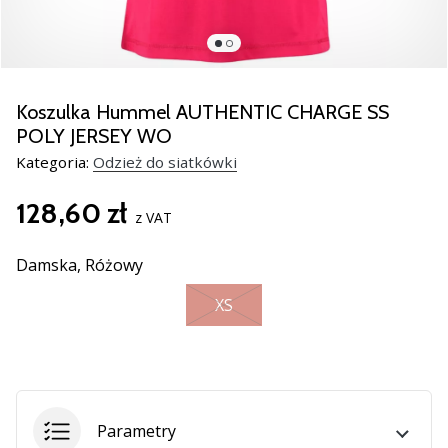
Świąteczne
prezenty
dla
siatkarzy
–
Koszulka Hummel AUTHENTIC CHARGE SS
Nasze
POLY JERSEY WO
porady
Kategoria:
Odzież do siatkówki
prezentowe
pomogą
128,60 zł
Ci
z VAT
wybrać
idealny
Damska,
Różowy
prezent!
Znajdź
XS
buty,
ubrania
i…
11. 8. 2022
Parametry