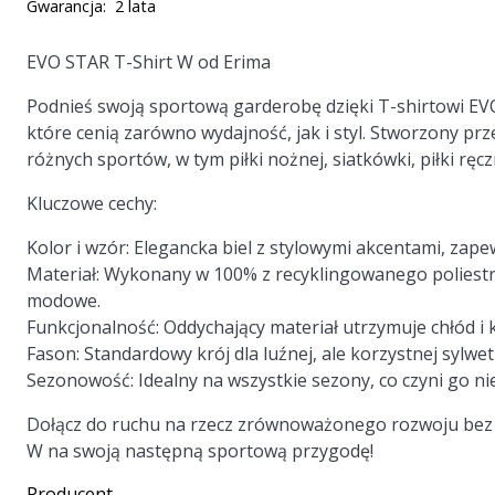
Gwarancja:
2 lata
EVO STAR T-Shirt W od Erima
Podnieś swoją sportową garderobę dzięki T-shirtowi EV
które cenią zarówno wydajność, jak i styl. Stworzony prz
różnych sportów, w tym piłki nożnej, siatkówki, piłki ręcz
Kluczowe cechy:
Kolor i wzór
: Elegancka biel z stylowymi akcentami, zapew
Materiał
: Wykonany w 100% z recyklingowanego poliestr
modowe.
Funkcjonalność
: Oddychający materiał utrzymuje chłód i
Fason
: Standardowy krój dla luźnej, ale korzystnej sylwet
Sezonowość
: Idealny na wszystkie sezony, co czyni go
Dołącz do ruchu na rzecz zrównoważonego rozwoju bez 
W na swoją następną sportową przygodę!
Producent