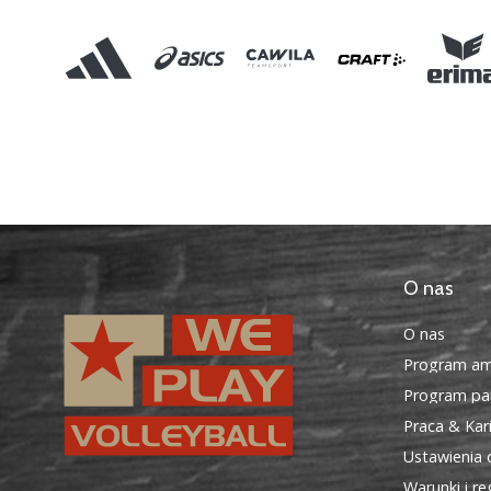
O nas
O nas
Program am
Program par
Praca & Kar
Ustawienia 
Warunki i r