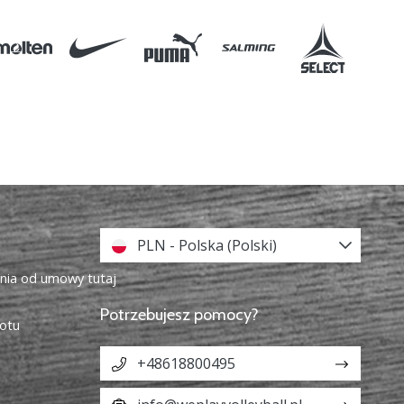
PLN - Polska (Polski)
enia od umowy tutaj
Potrzebujesz pomocy?
otu
+48618800495