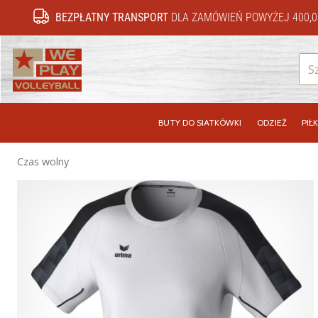
BEZPŁATNY TRANSPORT
DLA ZAMÓWIEŃ POWYŻEJ 400,0
WePlayVolleyball.pl
BUTY DO SIATKÓWKI
ODZIEŻ
PIŁK
Czas wolny