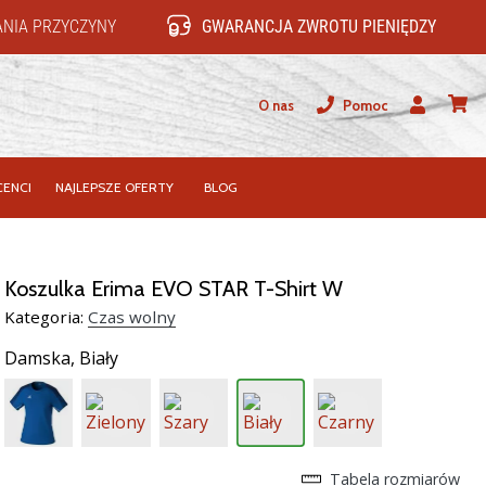
NIA PRZYCZYNY
GWARANCJA ZWROTU PIENIĘDZY
O nas
Pomoc
Użytkownik
koszy
ENCI
NAJLEPSZE OFERTY
BLOG
Koszulka Erima EVO STAR T-Shirt W
Kategoria:
Czas wolny
Damska,
Biały
Tabela rozmiarów