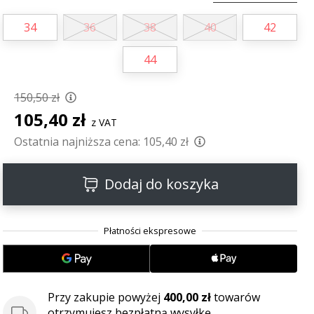
34
36
38
40
42
44
150,50 zł
105,40 zł
z VAT
Ostatnia najniższa cena:
105,40 zł
Dodaj do koszyka
Przy zakupie powyżej
400,00 zł
towarów
otrzymujesz bezpłatną wysyłkę