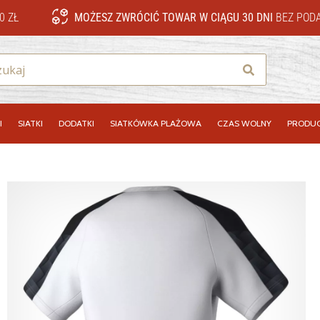
0 ZŁ
MOŻESZ ZWRÓCIĆ TOWAR W CIĄGU 30 DNI
BEZ PODA
Szukaj
I
SIATKI
DODATKI
SIATKÓWKA PLAŻOWA
CZAS WOLNY
PRODUC