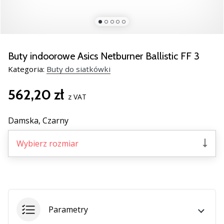
Świąteczne
prezenty
dla
siatkarzy
–
Buty indoorowe Asics Netburner Ballistic FF 3
Nasze
Kategoria:
Buty do siatkówki
porady
prezentowe
562,20 zł
pomogą
z VAT
Ci
wybrać
Damska,
Czarny
idealny
prezent!
Wybierz rozmiar
Znajdź
buty,
ubrania
i…
Parametry
11. 8. 2022