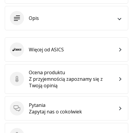
•
2 min. czytanie
Zostań
Opis
Ambasadorem
marki
Weplayvolleyball
Czy
Więcej od ASICS
ASICS
jesteś
fanem
siatkówki,
Ocena produktu
tak
Z przyjemnością zapoznamy się z
jak
Ocena produktu
Twoją opinią
my?
Dołącz
do
Pytania
nas
Pytania
Zapytaj nas o cokolwiek
jako
Ambasador
Marki.