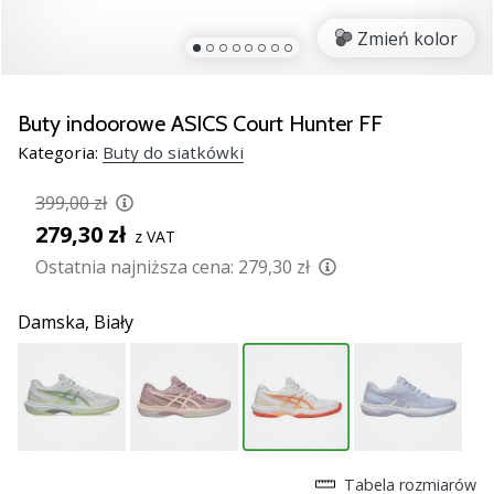
Świąteczne
prezenty
Zmień kolor
dla
siatkarzy
–
Buty indoorowe ASICS Court Hunter FF
Nasze
Kategoria:
Buty do siatkówki
porady
prezentowe
399,00 zł
pomogą
279,30 zł
Ci
z VAT
wybrać
Ostatnia najniższa cena:
279,30 zł
idealny
prezent!
Damska,
Biały
Znajdź
buty,
ubrania
i…
11. 8. 2022
Tabela rozmiarów