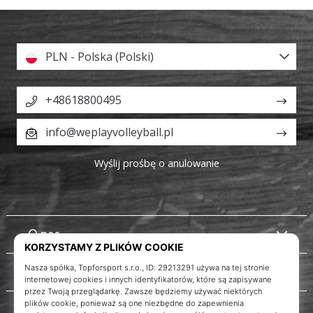
PLN - Polska (Polski)
+48618800495
info@weplayvolleyball.pl
Wyślij prośbę o anulowanie
O nas
Obsługa klienta