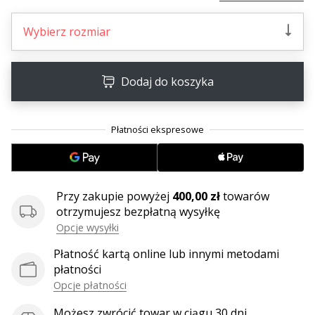
•
2 min. czytanie
Wybierz rozmiar
Zostań
Ambasadorem
marki
Dodaj do koszyka
Weplayvolleyball
Czy
jesteś
fanem
siatkówki,
tak
jak
Przy zakupie powyżej
400,00 zł
towarów
my?
otrzymujesz bezpłatną wysyłkę
Dołącz
Opcje wysyłki
do
nas
Płatność kartą online lub innymi metodami
jako
płatności
Ambasador
Opcje płatności
Marki.
Możesz zwrócić towar w ciągu 30 dni