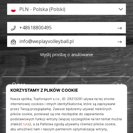
PLN - Polska (Polski)
+48618800495
info@weplayvolleyball.pl
Wyślij prośbę o anulowanie
O nas
Obsługa klienta