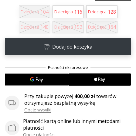
•
2 min. czytanie
104
116
128
Dziecięca
Dziecięca
Dziecięca
Zostań
Ambasadorem
140
152
164
Dziecięca
Dziecięca
Dziecięca
marki
Weplayvolleyball
Dodaj do koszyka
Czy
jesteś
fanem
siatkówki,
tak
jak
my?
Dołącz
Przy zakupie powyżej
400,00 zł
towarów
do
otrzymujesz bezpłatną wysyłkę
nas
Opcje wysyłki
jako
Płatność kartą online lub innymi metodami
Ambasador
płatności
Marki.
Opcje płatności