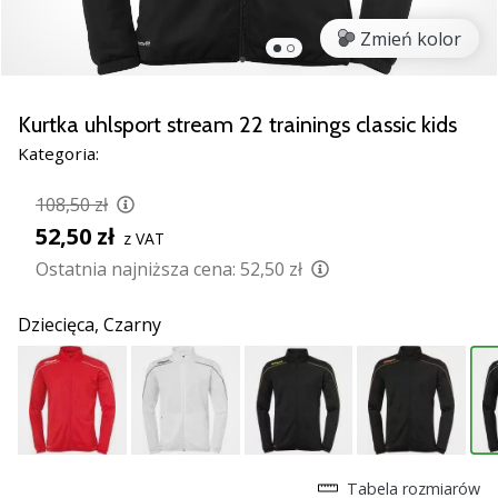
Świąteczne
prezenty
Zmień kolor
dla
siatkarzy
–
Kurtka uhlsport stream 22 trainings classic kids
Nasze
Kategoria:
porady
prezentowe
108,50 zł
pomogą
52,50 zł
Ci
z VAT
wybrać
Ostatnia najniższa cena:
52,50 zł
idealny
prezent!
Dziecięca,
Czarny
Znajdź
buty,
ubrania
i…
11. 8. 2022
Tabela rozmiarów