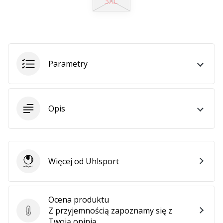
3XL
•
2 min. czytanie
Zostań
Ambasadorem
marki
Parametry
Weplayvolleyball
Czy
jesteś
fanem
Opis
siatkówki,
tak
jak
my?
Dołącz
Więcej od Uhlsport
Uhlsport
do
nas
jako
Ocena produktu
Ambasador
Z przyjemnością zapoznamy się z
Marki.
Ocena produktu
Twoją opinią