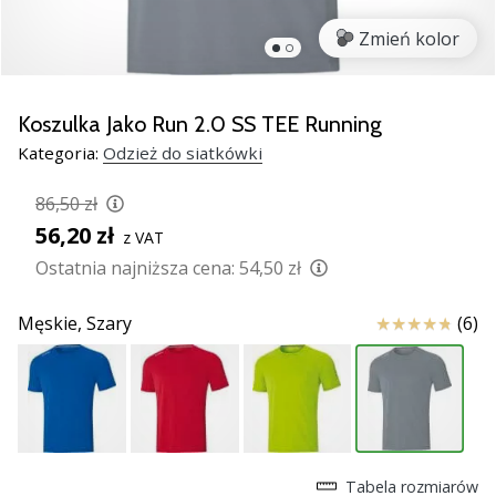
Świąteczne
prezenty
Zmień kolor
dla
siatkarzy
–
Koszulka Jako Run 2.0 SS TEE Running
Nasze
Kategoria:
Odzież do siatkówki
porady
prezentowe
86,50 zł
pomogą
56,20 zł
Ci
z VAT
wybrać
Ostatnia najniższa cena:
54,50 zł
idealny
prezent!
Ocena
Męskie,
Szary
(6)
Znajdź
buty,
ubrania
i…
11. 8. 2022
Tabela rozmiarów