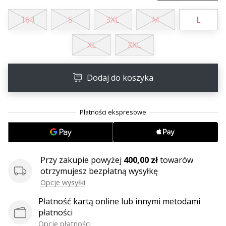
•
2 min. czytanie
164
S
3XL
M
L
Zostań
Ambasadorem
XL
XXL
marki
Weplayvolleyball
Dodaj do koszyka
Czy
jesteś
fanem
siatkówki,
tak
jak
my?
Dołącz
Przy zakupie powyżej
400,00 zł
towarów
do
otrzymujesz bezpłatną wysyłkę
nas
Opcje wysyłki
jako
Płatność kartą online lub innymi metodami
Ambasador
płatności
Marki.
Opcje płatności