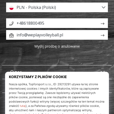
PLN - Polska (Polski)
+48618800495
info@weplayvolleyball.pl
Wyślij prośbę o anulowanie
O nas
Obsługa klienta