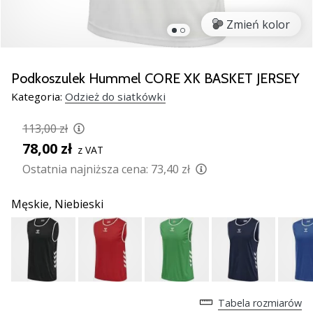
Świąteczne
prezenty
Zmień kolor
dla
siatkarzy
–
Podkoszulek Hummel CORE XK BASKET JERSEY
Nasze
Kategoria:
Odzież do siatkówki
porady
prezentowe
113,00 zł
pomogą
78,00 zł
Ci
z VAT
wybrać
Ostatnia najniższa cena:
73,40 zł
idealny
prezent!
Męskie,
Niebieski
Znajdź
buty,
ubrania
i…
11. 8. 2022
Tabela rozmiarów