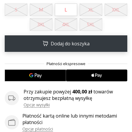
•
2 min. czytanie
S
M
L
XL
XXL
Zostań
Ambasadorem
3XL
4XL
5XL
marki
Weplayvolleyball
Dodaj do koszyka
Czy
jesteś
fanem
siatkówki,
tak
jak
my?
Przy zakupie powyżej
400,00 zł
towarów
Dołącz
otrzymujesz bezpłatną wysyłkę
do
Opcje wysyłki
nas
jako
Płatność kartą online lub innymi metodami
Ambasador
płatności
Marki.
Opcje płatności