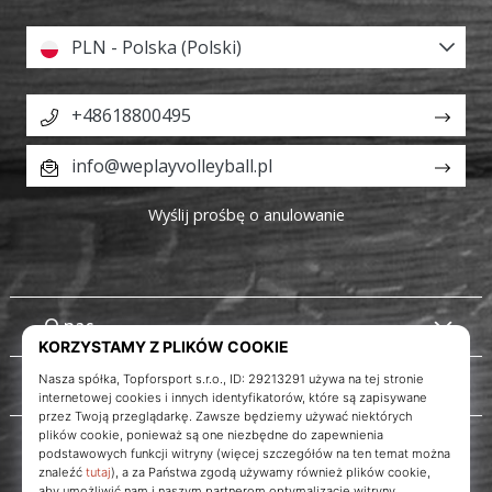
PLN - Polska (Polski)
+48618800495
info@weplayvolleyball.pl
Wyślij prośbę o anulowanie
O nas
Obsługa klienta