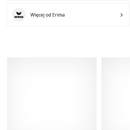
Więcej od Erima
Erima