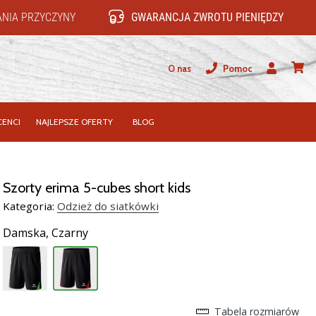
NIA PRZYCZYNY
GWARANCJA ZWROTU PIENIĘDZY
O nas
Pomoc
Użytkownik
koszy
ENCI
NAJLEPSZE OFERTY
BLOG
Szorty erima 5-cubes short kids
Kategoria:
Odzież do siatkówki
Damska,
Czarny
Tabela rozmiarów