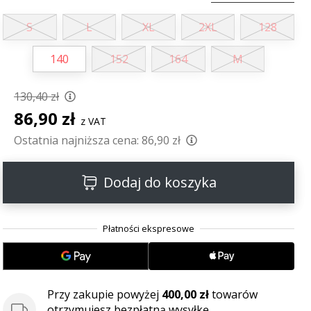
S
L
XL
2XL
128
140
152
164
M
130,40 zł
86,90 zł
z VAT
Ostatnia najniższa cena:
86,90 zł
Dodaj do koszyka
Przy zakupie powyżej
400,00 zł
towarów
otrzymujesz bezpłatną wysyłkę