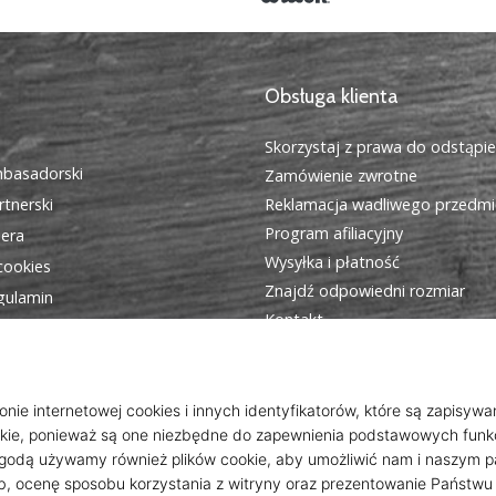
Obsługa klienta
Skorzystaj z prawa do odstąpi
basadorski
Zamówienie zwrotne
tnerski
Reklamacja wadliwego przedmi
Program afiliacyjny
iera
Wysyłka i płatność
cookies
Znajdź odpowiedni rozmiar
egulamin
Kontakt
Często zadawane pytania
Polityka prywatności
Program dla ambasadorów