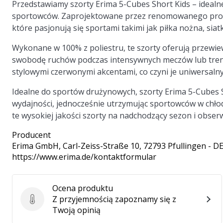
Przedstawiamy szorty Erima 5-Cubes Short Kids – idealn
sportowców. Zaprojektowane przez renomowanego produ
które pasjonują się sportami takimi jak piłka nożna, siat
Wykonane w 100% z poliestru, te szorty oferują przewie
swobodę ruchów podczas intensywnych meczów lub treni
stylowymi czerwonymi akcentami, co czyni je uniwersaln
Idealne do sportów drużynowych, szorty Erima 5-Cubes 
wydajności, jednocześnie utrzymując sportowców w chło
te wysokiej jakości szorty na nadchodzący sezon i obser
Producent
Erima GmbH
, Carl-Zeiss-Straße 10, 72793 Pfullingen - D
https://www.erima.de/kontaktformular
Ocena produktu
Z przyjemnością zapoznamy się z
Ocena produktu
Twoją opinią