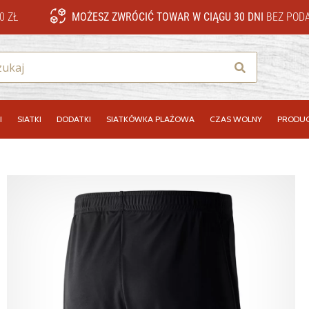
0 ZŁ
MOŻESZ ZWRÓCIĆ TOWAR W CIĄGU 30 DNI
BEZ PODA
Szukaj
I
SIATKI
DODATKI
SIATKÓWKA PLAŻOWA
CZAS WOLNY
PRODUC