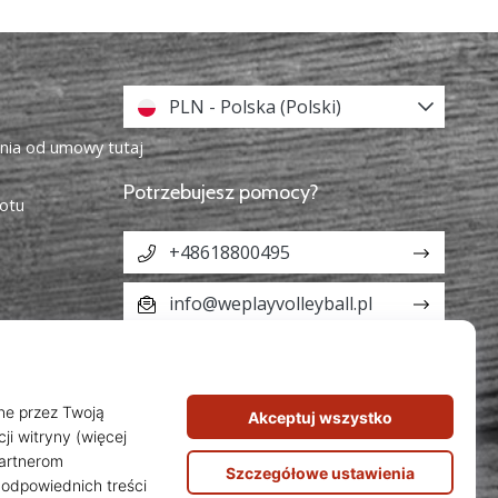
PLN - Polska (Polski)
enia od umowy tutaj
Potrzebujesz pomocy?
otu
+48618800495
info@weplayvolleyball.pl