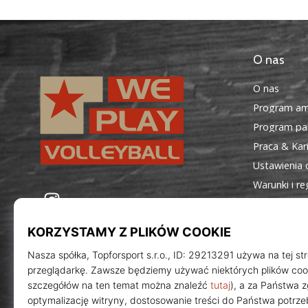
O nas
O nas
Program am
Program par
Praca & Kar
Ustawienia 
Warunki i r
WePlayVolleyball.pl
Instagram