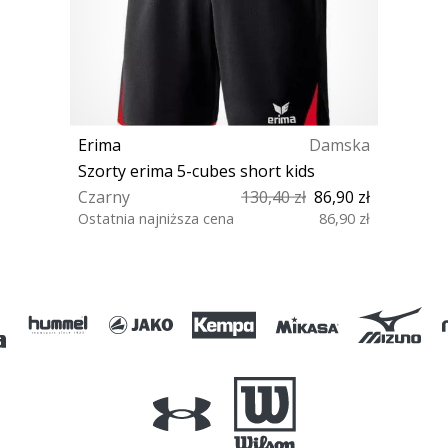
Erima
Damska
Szorty erima 5-cubes short kids
Czarny
130,40 zł
86,90 zł
Ostatnia najniższa cena
86,90 zł
140