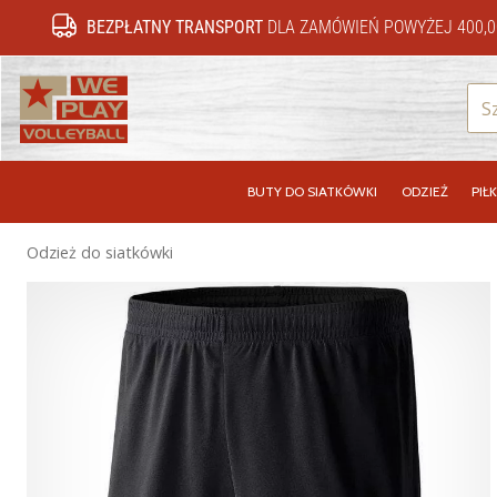
BEZPŁATNY TRANSPORT
DLA ZAMÓWIEŃ POWYŻEJ 400,0
WePlayVolleyball.pl
BUTY DO SIATKÓWKI
ODZIEŻ
PIŁK
Odzież do siatkówki