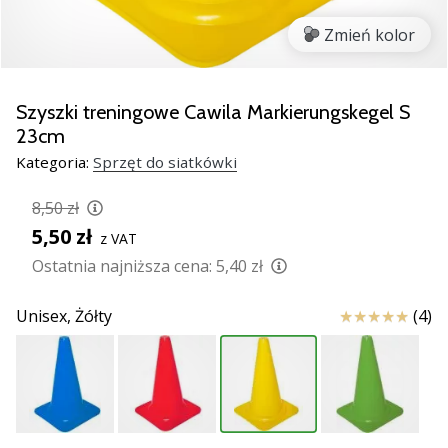
Świąteczne
prezenty
Zmień kolor
dla
siatkarzy
–
Szyszki treningowe Cawila Markierungskegel S
Nasze
23cm
porady
Kategoria:
Sprzęt do siatkówki
prezentowe
pomogą
8,50 zł
Ci
wybrać
5,50 zł
z VAT
idealny
Ostatnia najniższa cena:
5,40 zł
prezent!
Znajdź
Ocena
Unisex,
Żółty
(4)
buty,
ubrania
i…
11. 8. 2022