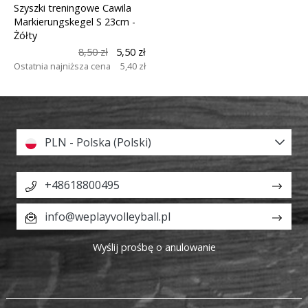
Szyszki treningowe Cawila
Markierungskegel S 23cm
-
Żółty
8,50 zł
5,50 zł
Ostatnia najniższa cena
5,40 zł
PLN - Polska (Polski)
+48618800495
info@weplayvolleyball.pl
Wyślij prośbę o anulowanie