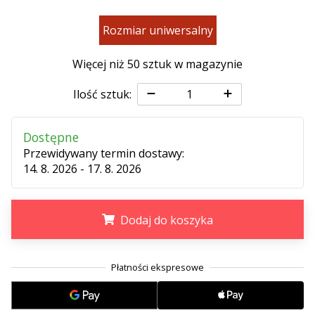
•
2 min. czytanie
Rozmiar uniwersalny
Zostań
Ambasadorem
Więcej niż 50 sztuk w magazynie
marki
Weplayvolleyball
Ilość sztuk:
Czy
jesteś
Dostępne
fanem
Przewidywany termin dostawy:
siatkówki,
14. 8. 2026 - 17. 8. 2026
tak
jak
my?
Dodaj do koszyka
Dołącz
do
nas
.
.
.
jako
Ambasador
Marki.