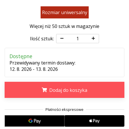
•
2 min. czytanie
Rozmiar uniwersalny
Zostań
Ambasadorem
Więcej niż 50 sztuk w magazynie
marki
Weplayvolleyball
Ilość sztuk:
Czy
jesteś
Dostępne
fanem
Przewidywany termin dostawy:
siatkówki,
12. 8. 2026 - 13. 8. 2026
tak
jak
my?
Dodaj do koszyka
Dołącz
do
nas
.
.
.
jako
Ambasador
Marki.