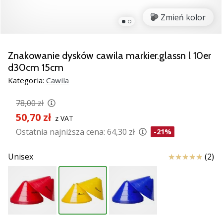
Świąteczne
prezenty
Zmień kolor
dla
siatkarzy
–
Znakowanie dysków cawila markier.glassn l 10er
Nasze
d30cm 15cm
porady
Kategoria:
Cawila
prezentowe
pomogą
78,00 zł
Ci
wybrać
50,70 zł
z VAT
idealny
Ostatnia najniższa cena:
64,30 zł
-21%
prezent!
Znajdź
Ocena
Unisex
(2)
buty,
ubrania
i…
11. 8. 2022