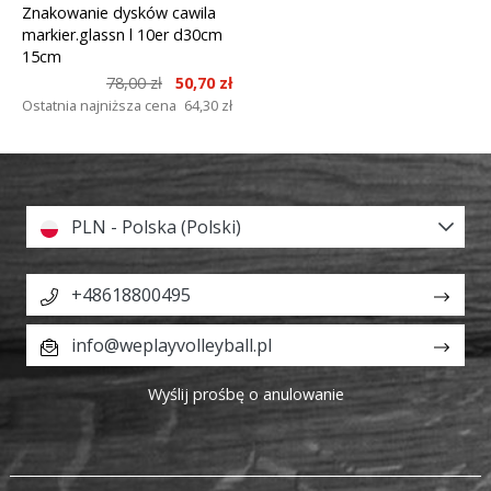
Znakowanie dysków cawila
markier.glassn l 10er d30cm
15cm
78,00 zł
50,70 zł
Ostatnia najniższa cena
64,30 zł
PLN - Polska (Polski)
+48618800495
info@weplayvolleyball.pl
Wyślij prośbę o anulowanie