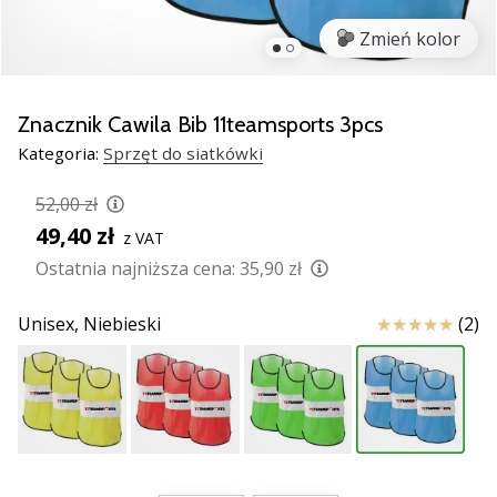
Świąteczne
prezenty
Zmień kolor
dla
siatkarzy
–
Znacznik Cawila Bib 11teamsports 3pcs
Nasze
Kategoria:
Sprzęt do siatkówki
porady
prezentowe
52,00 zł
pomogą
49,40 zł
Ci
z VAT
wybrać
Ostatnia najniższa cena:
35,90 zł
idealny
prezent!
Ocena
Unisex,
Niebieski
(2)
Znajdź
buty,
ubrania
i…
11. 8. 2022