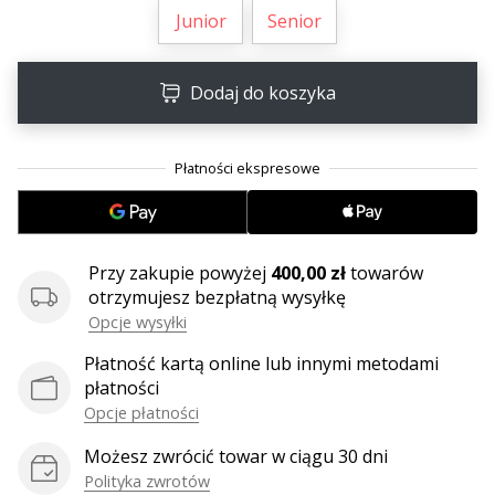
•
Junior
Senior
2 min. czytanie
Zostań
Ambasadorem
Dodaj do koszyka
marki
Weplayvolleyball
Czy
jesteś
fanem
siatkówki,
Przy zakupie powyżej
400,00 zł
towarów
tak
otrzymujesz bezpłatną wysyłkę
jak
Opcje wysyłki
my?
Dołącz
Płatność kartą online lub innymi metodami
do
płatności
nas
Opcje płatności
jako
Ambasador
Możesz zwrócić towar w ciągu 30 dni
Marki.
Polityka zwrotów