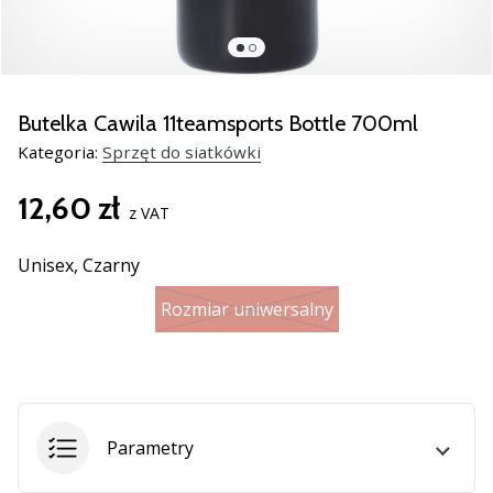
Świąteczne
prezenty
dla
siatkarzy
–
Butelka Cawila 11teamsports Bottle 700ml
Nasze
Kategoria:
Sprzęt do siatkówki
porady
prezentowe
12,60 zł
pomogą
z VAT
Ci
wybrać
Unisex,
Czarny
idealny
prezent!
Rozmiar uniwersalny
Znajdź
buty,
ubrania
i…
Parametry
11. 8. 2022