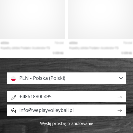
PLN - Polska (Polski)
+48618800495
info@weplayvolleyball.pl
Wyślij prośbę o anulowanie