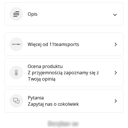
•
2 min. czytanie
Opis
Zostań
Ambasadorem
marki
Weplayvolleyball
Więcej od 11teamsports
Czy
11teamsports
jesteś
fanem
siatkówki,
Ocena produktu
tak
Z przyjemnością zapoznamy się z
Ocena produktu
jak
Twoją opinią
my?
Dołącz
do
Pytania
nas
Pytania
Zapytaj nas o cokolwiek
jako
Ambasador
Marki.