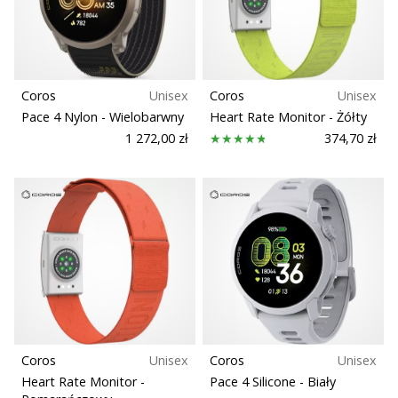
Kolekcja
Świąteczne
prezenty
dla
Sport
siatkarzy
–
Coros
Unisex
Coros
Unisex
Masa (g)
Nasze
Pace 4 Nylon
- Wielobarwny
Heart Rate Monitor
- Żółty
porady
1 272,00 zł
374,70 zł
prezentowe
pomogą
Ci
wybrać
idealny
prezent!
Znajdź
buty,
ubrania
i…
Coros
Unisex
Coros
Unisex
11. 8. 2022
Heart Rate Monitor
-
Pace 4 Silicone
- Biały