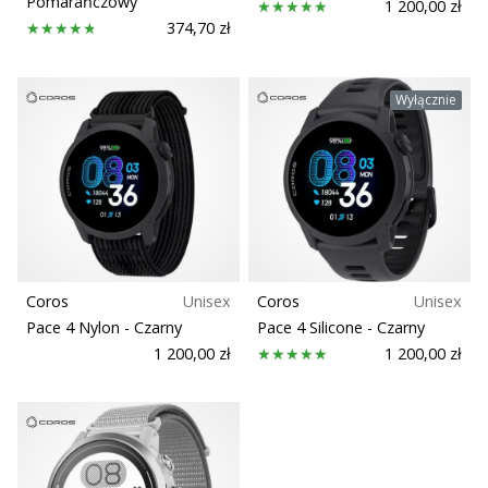
Pomarańczowy
•
1 200,00 zł
2 min. czytanie
374,70 zł
Zostań
Ambasadorem
Wyłącznie
marki
Weplayvolleyball
Czy
jesteś
fanem
siatkówki,
tak
jak
Coros
Unisex
Coros
Unisex
my?
Pace 4 Nylon
- Czarny
Pace 4 Silicone
- Czarny
Dołącz
1 200,00 zł
1 200,00 zł
do
nas
jako
Ambasador
Marki.