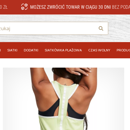
0 ZŁ
MOŻESZ ZWRÓCIĆ TOWAR W CIĄGU 30 DNI
BEZ PODA
Szukaj
I
SIATKI
DODATKI
SIATKÓWKA PLAŻOWA
CZAS WOLNY
PRODUC