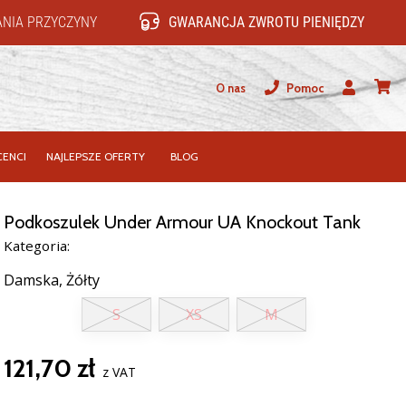
NIA PRZYCZYNY
GWARANCJA ZWROTU PIENIĘDZY
O nas
Pomoc
Użytkownik
koszy
ENCI
NAJLEPSZE OFERTY
BLOG
Podkoszulek Under Armour UA Knockout Tank
Kategoria:
Damska,
Żółty
S
XS
M
121,70 zł
z VAT