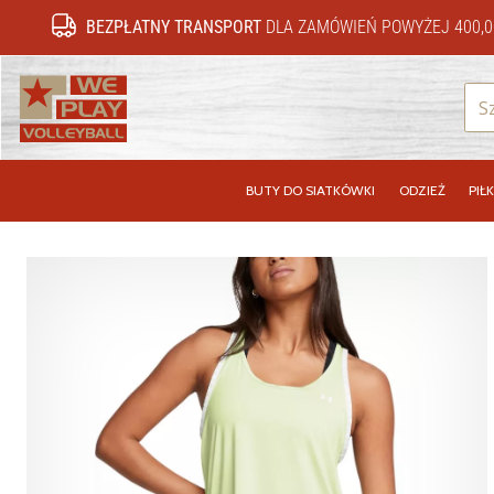
BEZPŁATNY TRANSPORT
DLA ZAMÓWIEŃ POWYŻEJ 400,0
WePlayVolleyball.pl
BUTY DO SIATKÓWKI
ODZIEŻ
PIŁK