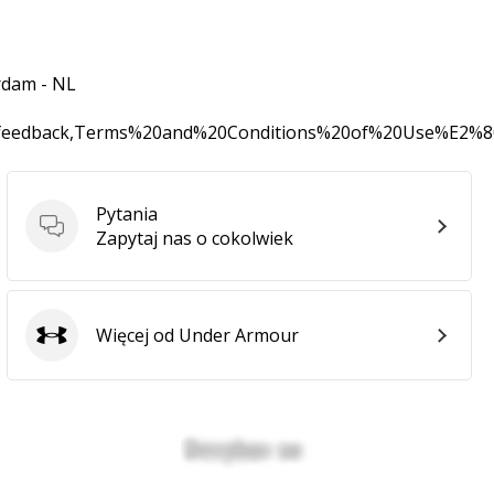
rdam - NL
0feedback,Terms%20and%20Conditions%20of%20Use%E2%
Pytania
Pytania
Zapytaj nas o cokolwiek
Więcej od Under Armour
Under Armour