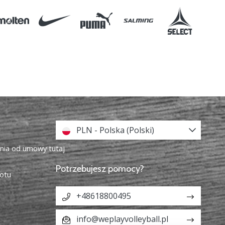
PLN - Polska (Polski)
enia od umowy tutaj
Potrzebujesz pomocy?
otu
+48618800495
info@weplayvolleyball.pl