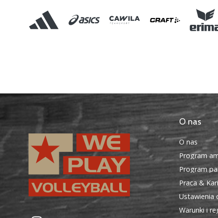
O nas
O nas
Program am
Program par
Praca & Kar
Ustawienia 
Warunki i r
WePlayVolleyball.pl