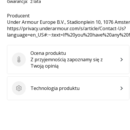
Gwarancja:
2 lata
Producent
Under Armour Europe B.V.
, Stadionplein 10, 1076 Amste
https://privacy.underarmour.com/s/article/Contact-Us?
language=en_US#:~:text=If%20you%20have%20any%2
Ocena produktu
Z przyjemnością zapoznamy się z
Ocena produktu
Twoją opinią
Technologia produktu
Technologia produktu