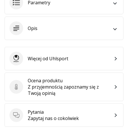
•
Parametry
2 min. czytanie
Zostań
Ambasadorem
Opis
marki
Weplayvolleyball
Czy
jesteś
fanem
Więcej od Uhlsport
Uhlsport
siatkówki,
tak
jak
Ocena produktu
my?
Z przyjemnością zapoznamy się z
Ocena produktu
Dołącz
Twoją opinią
do
nas
jako
Pytania
Ambasador
Pytania
Zapytaj nas o cokolwiek
Marki.