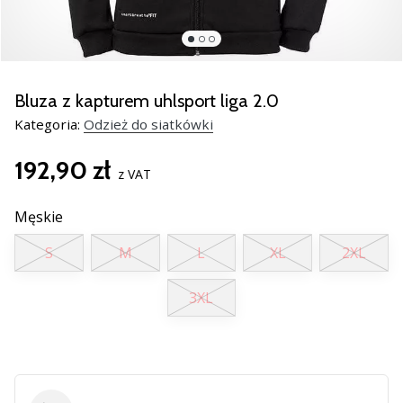
Świąteczne
prezenty
dla
siatkarzy
–
Bluza z kapturem uhlsport liga 2.0
Nasze
Kategoria:
Odzież do siatkówki
porady
prezentowe
192,90 zł
pomogą
z VAT
Ci
wybrać
Męskie
idealny
prezent!
S
M
L
XL
2XL
Znajdź
buty,
3XL
ubrania
i…
11. 8. 2022