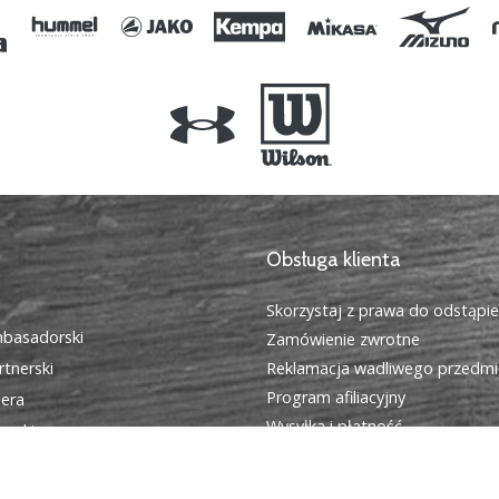
Obsługa klienta
Skorzystaj z prawa do odstąpi
basadorski
Zamówienie zwrotne
tnerski
Reklamacja wadliwego przedmi
Program afiliacyjny
iera
Wysyłka i płatność
cookies
Znajdź odpowiedni rozmiar
egulamin
Kontakt