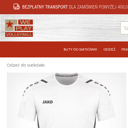
BEZPŁATNY TRANSPORT
DLA ZAMÓWIEŃ POWYŻEJ 400,0
WePlayVolleyball.pl
BUTY DO SIATKÓWKI
ODZIEŻ
PIŁK
Odzież do siatkówki