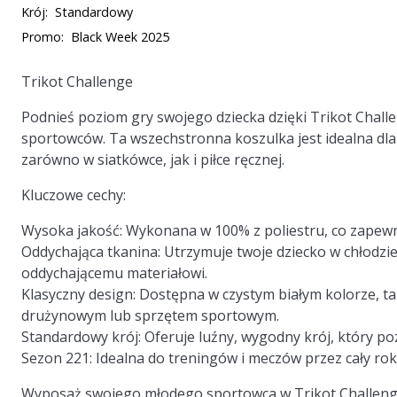
Krój:
Standardowy
Promo:
Black Week 2025
Trikot Challenge
Podnieś poziom gry swojego dziecka dzięki Trikot Chall
sportowców. Ta wszechstronna koszulka jest idealna dla 
zarówno w siatkówce, jak i piłce ręcznej.
Kluczowe cechy:
Wysoka jakość:
Wykonana w 100% z poliestru, co zapewni
Oddychająca tkanina:
Utrzymuje twoje dziecko w chłodzie
oddychającemu materiałowi.
Klasyczny design:
Dostępna w czystym białym kolorze, ta
drużynowym lub sprzętem sportowym.
Standardowy krój:
Oferuje luźny, wygodny krój, który po
Sezon 221:
Idealna do treningów i meczów przez cały rok
Wyposaż swojego młodego sportowca w Trikot Challenge