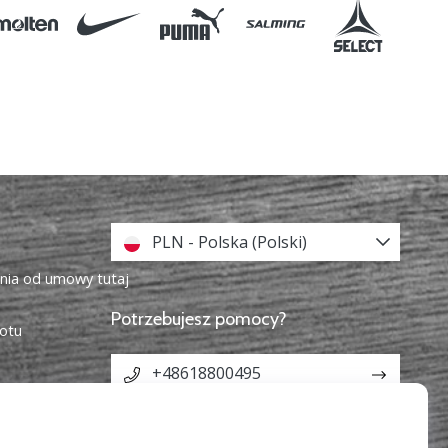
PLN - Polska (Polski)
enia od umowy tutaj
Potrzebujesz pomocy?
otu
+48618800495
info@weplayvolleyball.pl