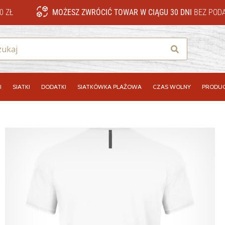
0 ZŁ
MOŻESZ ZWRÓCIĆ TOWAR W CIĄGU 30 DNI
BEZ PODA
Szukaj
I
SIATKI
DODATKI
SIATKÓWKA PLAŻOWA
CZAS WOLNY
PRODUC