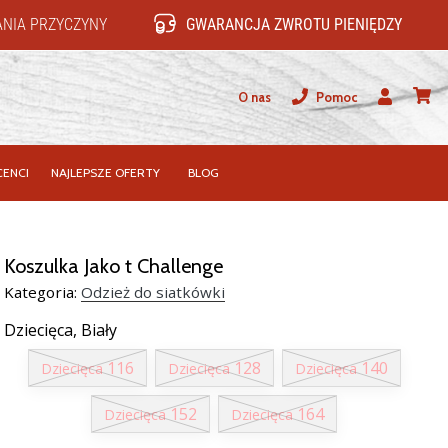
NIA PRZYCZYNY
GWARANCJA ZWROTU PIENIĘDZY
O nas
Pomoc
Użytkownik
koszy
ENCI
NAJLEPSZE OFERTY
BLOG
Koszulka Jako t Challenge
Kategoria:
Odzież do siatkówki
Dziecięca,
Biały
116
128
140
Dziecięca
Dziecięca
Dziecięca
152
164
Dziecięca
Dziecięca