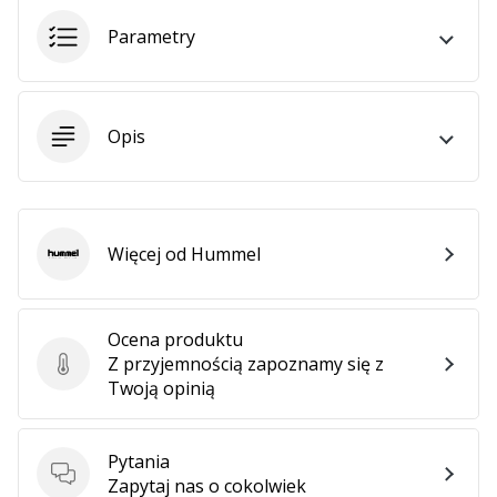
•
2 min. czytanie
Parametry
Zostań
Ambasadorem
marki
Opis
Weplayvolleyball
Czy
jesteś
fanem
siatkówki,
Więcej od Hummel
Hummel
tak
jak
my?
Ocena produktu
Dołącz
Z przyjemnością zapoznamy się z
do
Ocena produktu
Twoją opinią
nas
jako
Ambasador
Pytania
Marki.
Pytania
Zapytaj nas o cokolwiek