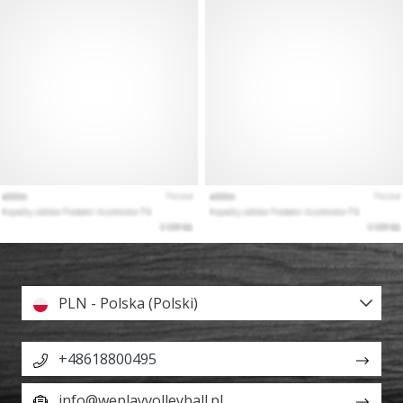
PLN - Polska (Polski)
+48618800495
info@weplayvolleyball.pl