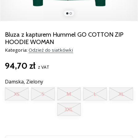
Świąteczne
prezenty
dla
siatkarzy
–
Bluza z kapturem Hummel GO COTTON ZIP
Nasze
HOODIE WOMAN
porady
Kategoria:
Odzież do siatkówki
prezentowe
pomogą
94,70 zł
Ci
z VAT
wybrać
idealny
Damska,
Zielony
prezent!
Znajdź
XS
S
M
L
XL
buty,
ubrania
XXL
i…
11. 8. 2022