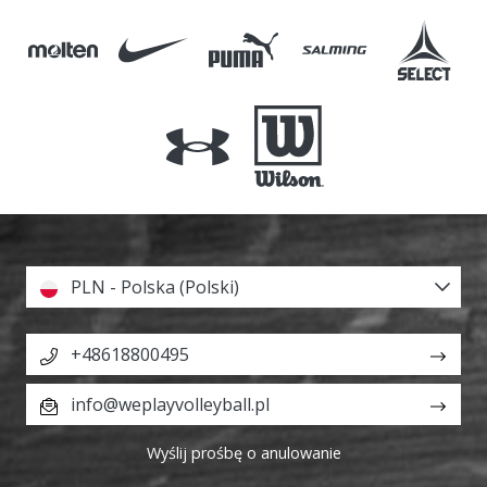
PLN - Polska (Polski)
+48618800495
info@weplayvolleyball.pl
Wyślij prośbę o anulowanie