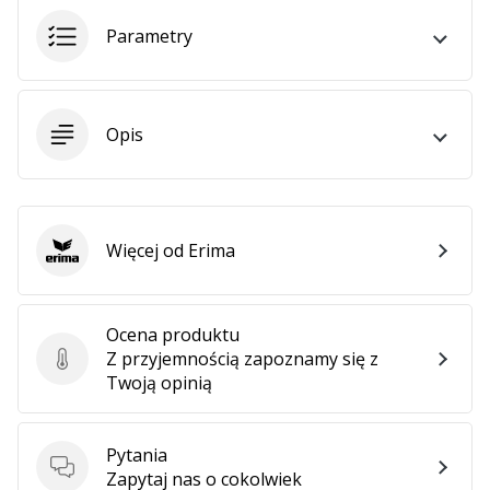
•
2 min. czytanie
Parametry
Zostań
Ambasadorem
marki
Opis
Weplayvolleyball
Czy
jesteś
fanem
siatkówki,
Więcej od Erima
Erima
tak
jak
my?
Ocena produktu
Dołącz
Z przyjemnością zapoznamy się z
do
Ocena produktu
Twoją opinią
nas
jako
Ambasador
Pytania
Marki.
Pytania
Zapytaj nas o cokolwiek