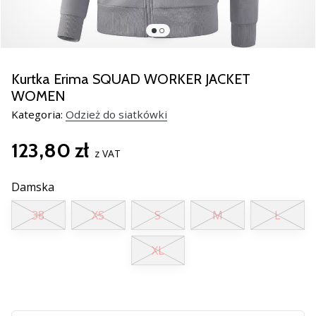
Świąteczne
prezenty
dla
siatkarzy
–
Kurtka Erima SQUAD WORKER JACKET
Nasze
WOMEN
porady
Kategoria:
Odzież do siatkówki
prezentowe
pomogą
123,80 zł
Ci
z VAT
wybrać
idealny
Damska
prezent!
Znajdź
38
XS
S
M
L
buty,
ubrania
XL
i…
11. 8. 2022