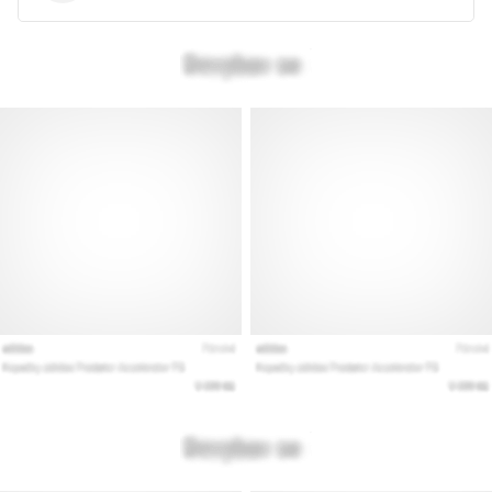
Pokaż
wszystkie
artykuły