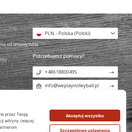
PLN - Polska (Polski)
enia od umowy tutaj
Potrzebujesz pomocy?
otu
+48618800495
info@weplayvolleyball.pl