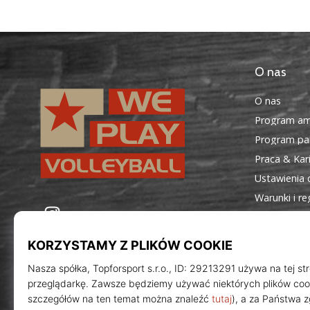
O nas
O nas
Program am
Program par
Praca & Kar
Ustawienia 
Warunki i r
WePlayVolleyball.pl
Instagram