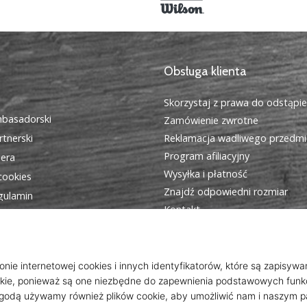
Obsługa klienta
Skorzystaj z prawa do odstąpi
basadorski
Zamówienie zwrotne
tnerski
Reklamacja wadliwego przedmi
Program afiliacyjny
iera
Wysyłka i płatność
cookies
Znajdź odpowiedni rozmiar
egulamin
Kontakt
Często zadawane pytania
Polityka prywatności
Program dla ambasadorów