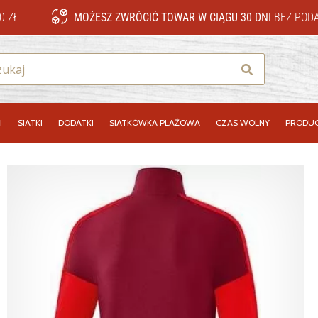
0 ZŁ
MOŻESZ ZWRÓCIĆ TOWAR W CIĄGU 30 DNI
BEZ PODA
Szukaj
I
SIATKI
DODATKI
SIATKÓWKA PLAŻOWA
CZAS WOLNY
PRODUC