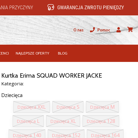
NIA PRZYCZYNY
GWARANCJA ZWROTU PIENIĘDZY
O nas
Pomoc
Użytkownik
koszy
ENCI
NAJLEPSZE OFERTY
BLOG
Kurtka Erima SQUAD WORKER JACKE
Kategoria:
Dziecięca
XXL
S
M
Dziecięca
Dziecięca
Dziecięca
L
XL
128
Dziecięca
Dziecięca
Dziecięca
140
152
164
Dziecięca
Dziecięca
Dziecięca