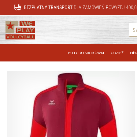
BEZPŁATNY TRANSPORT
DLA ZAMÓWIEŃ POWYŻEJ 400,0
WePlayVolleyball.pl
BUTY DO SIATKÓWKI
ODZIEŻ
PIŁK