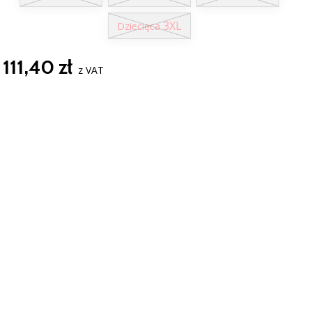
3XL
Dziecięca
111,40 zł
z VAT