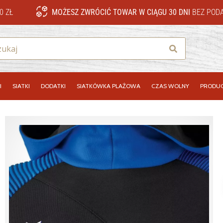
0 ZŁ
MOŻESZ ZWRÓCIĆ TOWAR W CIĄGU 30 DNI
BEZ PODA
Szukaj
I
SIATKI
DODATKI
SIATKÓWKA PLAŻOWA
CZAS WOLNY
PRODUC