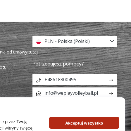
PLN - Polska (Polski)
enia od umowy tutaj
Potrzebujesz pomocy?
otu
+48618800495
info@weplayvolleyball.pl