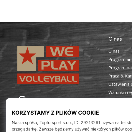
O nas
O nas
Program am
Program par
Praca & Kar
Ustawienia 
Warunki i r
WePlayVolleyball.pl
Instagram