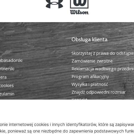
Obsługa klienta
Skorzystaj z prawa do odstąpi
basadorski
Zamówienie zwrotne
tnerski
Reklamacja wadliwego przedmi
Program afiliacyjny
iera
Wysyłka i płatność
cookies
Znajdź odpowiedni rozmiar
egulamin
Kontakt
Często zadawane pytania
Polityka prywatności
Program dla ambasadorów