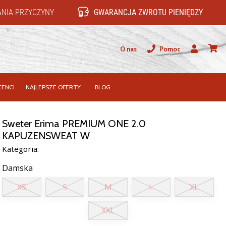
NIA PRZYCZYNY
GWARANCJA ZWROTU PIENIĘDZY
O nas
Pomoc
Użytkownik
koszy
ENCI
NAJLEPSZE OFERTY
BLOG
Sweter Erima PREMIUM ONE 2.0
KAPUZENSWEAT W
Kategoria:
Damska
XS
S
M
L
XL
XXL