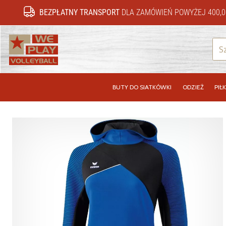
BEZPŁATNY TRANSPORT
DLA ZAMÓWIEŃ POWYŻEJ 400,0
WePlayVolleyball.pl
BUTY DO SIATKÓWKI
ODZIEŻ
PIŁK