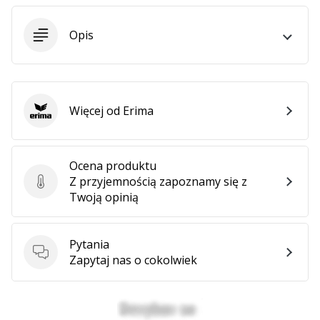
•
2 min. czytanie
Opis
Zostań
Ambasadorem
marki
Weplayvolleyball
Więcej od Erima
Czy
Erima
jesteś
fanem
siatkówki,
Ocena produktu
tak
Z przyjemnością zapoznamy się z
Ocena produktu
jak
Twoją opinią
my?
Dołącz
do
Pytania
nas
Pytania
Zapytaj nas o cokolwiek
jako
Ambasador
Marki.