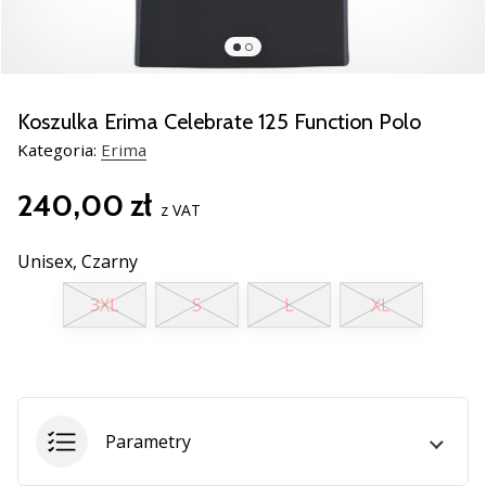
Świąteczne
prezenty
dla
siatkarzy
–
Koszulka Erima Celebrate 125 Function Polo
Nasze
Kategoria:
Erima
porady
prezentowe
240,00 zł
pomogą
z VAT
Ci
wybrać
Unisex,
Czarny
idealny
prezent!
3XL
S
L
XL
Znajdź
buty,
ubrania
i…
Parametry
11. 8. 2022