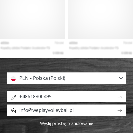
PLN - Polska (Polski)
+48618800495
info@weplayvolleyball.pl
Wyślij prośbę o anulowanie