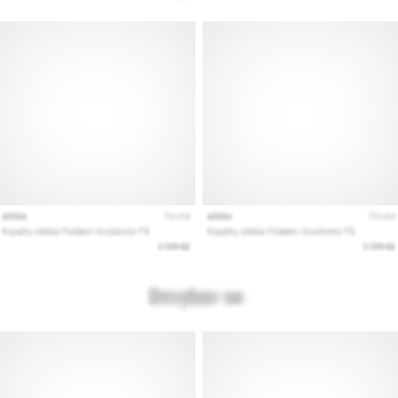
Pokaż
wszystkie
artykuły