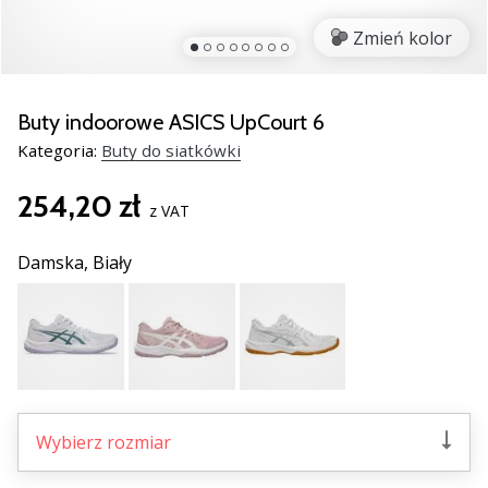
Świąteczne
prezenty
Zmień kolor
dla
siatkarzy
–
Buty indoorowe ASICS UpCourt 6
Nasze
Kategoria:
Buty do siatkówki
porady
prezentowe
254,20 zł
pomogą
z VAT
Ci
wybrać
Damska,
Biały
idealny
prezent!
Znajdź
buty,
ubrania
i…
Wybierz rozmiar
11. 8. 2022