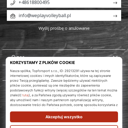
+48618800495
info@weplayvolleyball.pl
Wyślij prośbę o anulowanie
O nas
Obsługa klienta
Instagram
WePlayVolleyball.pl