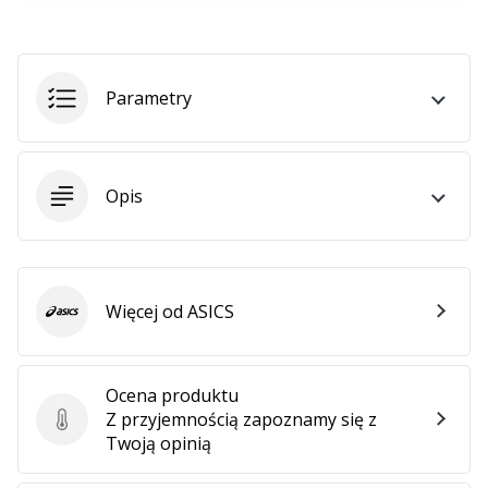
•
2 min. czytanie
Zostań
Ambasadorem
Parametry
marki
Weplayvolleyball
Czy
Opis
jesteś
fanem
siatkówki,
tak
jak
Więcej od ASICS
my?
ASICS
Dołącz
do
nas
Ocena produktu
jako
Z przyjemnością zapoznamy się z
Ocena produktu
Ambasador
Twoją opinią
Marki.