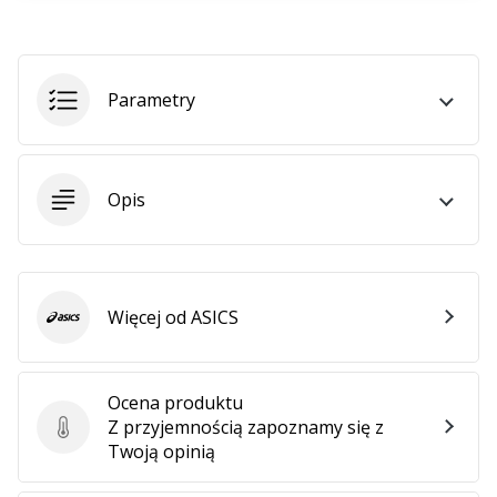
•
2 min. czytanie
Zostań
Ambasadorem
Parametry
marki
Weplayvolleyball
Czy
Opis
jesteś
fanem
siatkówki,
tak
jak
Więcej od ASICS
my?
ASICS
Dołącz
do
nas
Ocena produktu
jako
Z przyjemnością zapoznamy się z
Ocena produktu
Ambasador
Twoją opinią
Marki.