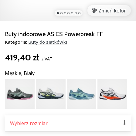
Świąteczne
prezenty
Zmień kolor
dla
siatkarzy
–
Buty indoorowe ASICS Powerbreak FF
Nasze
Kategoria:
Buty do siatkówki
porady
prezentowe
419,40 zł
pomogą
z VAT
Ci
wybrać
Męskie,
Biały
idealny
prezent!
Znajdź
buty,
ubrania
i…
Wybierz rozmiar
11. 8. 2022