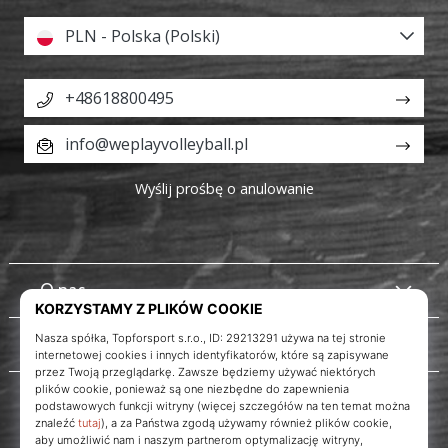
PLN - Polska (Polski)
+48618800495
info@weplayvolleyball.pl
Wyślij prośbę o anulowanie
O nas
Obsługa klienta