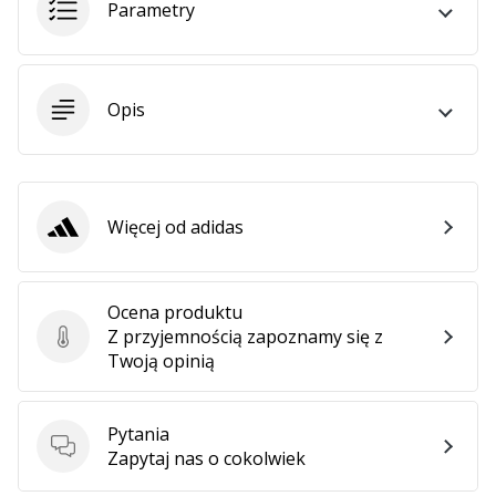
•
Parametry
2 min. czytanie
Zostań
Ambasadorem
Opis
marki
Weplayvolleyball
Czy
jesteś
fanem
Więcej od adidas
adidas
siatkówki,
tak
jak
Ocena produktu
my?
Z przyjemnością zapoznamy się z
Ocena produktu
Dołącz
Twoją opinią
do
nas
jako
Pytania
Ambasador
Pytania
Zapytaj nas o cokolwiek
Marki.