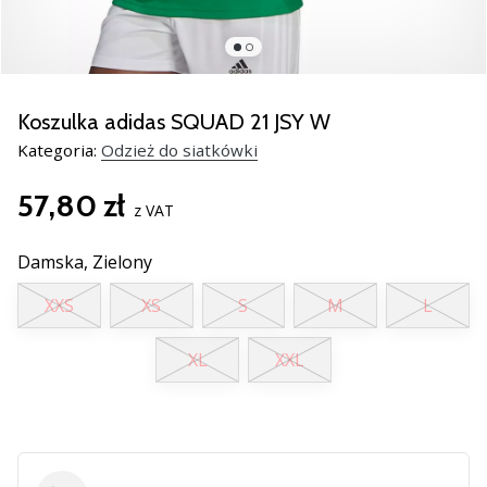
Świąteczne
prezenty
dla
siatkarzy
–
Koszulka adidas SQUAD 21 JSY W
Nasze
Kategoria:
Odzież do siatkówki
porady
prezentowe
57,80 zł
pomogą
z VAT
Ci
wybrać
Damska,
Zielony
idealny
prezent!
XXS
XS
S
M
L
Znajdź
buty,
XL
XXL
ubrania
i…
11. 8. 2022