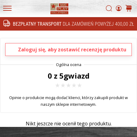
4!
Szukaj
koszy
Odkryj
WePlayVolleyball.pl
innowacje
BEZPŁATNY TRANSPORT
DLA ZAMÓWIEŃ POWYŻEJ 400,00 ZŁ
techniczne
Szukaj
i
przekonaj
się,
Zaloguj się, aby zostawić recenzję produktu
czy
warto
zainwestować…
0 z 5gwiazd
16. 11. 2022
•
Opinie o produkcie mogą dodać klienci, którzy zakupili produkt w
5 min. czytanie
naszym sklepie internetowym.
Prezenty
świąteczne
Nikt jeszcze nie ocenił tego produktu.
dla
siatkarzy