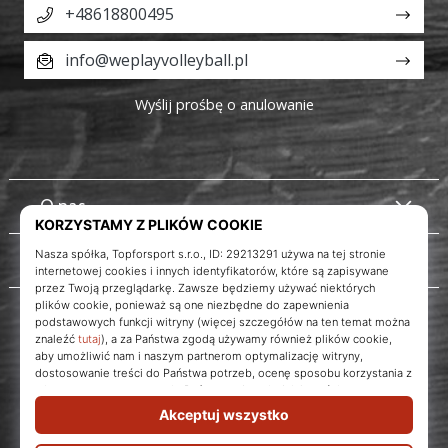
+48618800495
info@weplayvolleyball.pl
Wyślij prośbę o anulowanie
O nas
Obsługa klienta
Instagram
WePlayVolleyball.pl