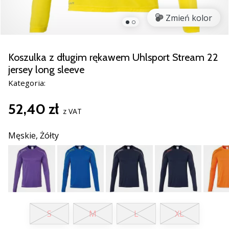
Świąteczne
prezenty
Zmień kolor
dla
siatkarzy
–
Koszulka z długim rękawem Uhlsport Stream 22
Nasze
jersey long sleeve
porady
Kategoria:
prezentowe
pomogą
52,40 zł
Ci
z VAT
wybrać
idealny
Męskie,
Żółty
prezent!
Znajdź
buty,
ubrania
i…
S
M
L
XL
11. 8. 2022