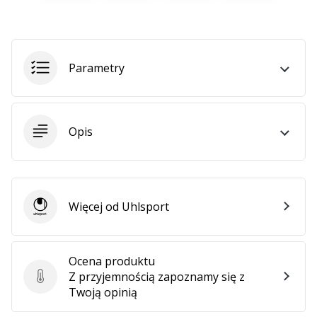
•
2 min. czytanie
Zostań
Ambasadorem
Parametry
marki
Weplayvolleyball
Czy
jesteś
Opis
fanem
siatkówki,
tak
jak
Więcej od Uhlsport
my?
Uhlsport
Dołącz
do
nas
Ocena produktu
jako
Z przyjemnością zapoznamy się z
Ocena produktu
Ambasador
Twoją opinią
Marki.