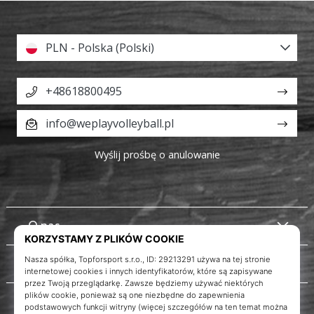
PLN - Polska (Polski)
+48618800495
info@weplayvolleyball.pl
Wyślij prośbę o anulowanie
O nas
Obsługa klienta