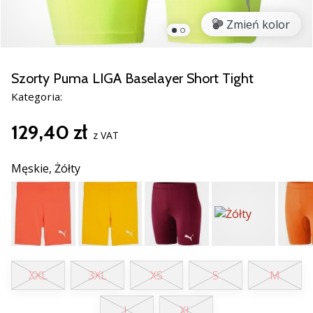
Świąteczne
prezenty
Zmień kolor
dla
siatkarzy
–
Szorty Puma LIGA Baselayer Short Tight
Nasze
Kategoria:
porady
prezentowe
129,40 zł
pomogą
z VAT
Ci
wybrać
Męskie,
Żółty
idealny
prezent!
Znajdź
buty,
ubrania
i…
XXL
3XL
XS
S
M
11. 8. 2022
L
XL