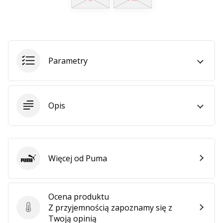
•
2 min. czytanie
Zostań
Ambasadorem
marki
Parametry
Weplayvolleyball
Czy
jesteś
fanem
Opis
siatkówki,
tak
jak
my?
Dołącz
Więcej od Puma
Puma
do
nas
jako
Ocena produktu
Ambasador
Z przyjemnością zapoznamy się z
Marki.
Ocena produktu
Twoją opinią