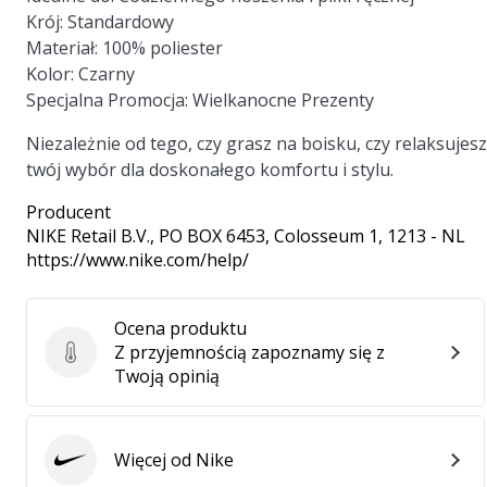
Krój:
Standardowy
Materiał:
100% poliester
Kolor:
Czarny
Specjalna Promocja:
Wielkanocne Prezenty
Niezależnie od tego, czy grasz na boisku, czy relaksuj
twój wybór dla doskonałego komfortu i stylu.
Producent
NIKE Retail B.V.
, PO BOX 6453, Colosseum 1, 1213 - NL
https://www.nike.com/help/
Ocena produktu
Z przyjemnością zapoznamy się z
Ocena produktu
Twoją opinią
Więcej od Nike
Nike