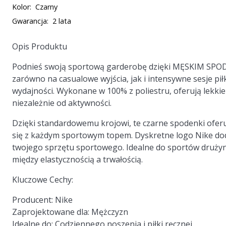
Kolor:
Czarny
Gwarancja:
2 lata
Opis Produktu
Podnieś swoją sportową garderobę dzięki
MĘSKIM SPO
zarówno na casualowe wyjścia, jak i intensywne sesje pił
wydajności. Wykonane w 100% z poliestru, oferują lekkie
niezależnie od aktywności.
Dzięki standardowemu krojowi, te czarne spodenki ofe
się z każdym sportowym topem. Dyskretne logo Nike dod
twojego sprzętu sportowego. Idealne do sportów druż
między elastycznością a trwałością.
Kluczowe Cechy:
Producent:
Nike
Zaprojektowane dla:
Mężczyzn
Idealne do:
Codziennego noszenia i piłki ręcznej