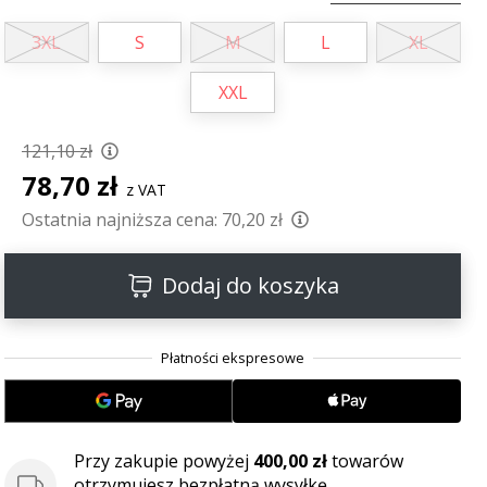
3XL
S
M
L
XL
XXL
121,10 zł
78,70 zł
z VAT
Ostatnia najniższa cena:
70,20 zł
Dodaj do koszyka
Przy zakupie powyżej
400,00 zł
towarów
otrzymujesz bezpłatną wysyłkę