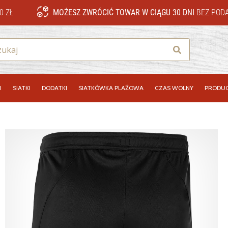
0 ZŁ
MOŻESZ ZWRÓCIĆ TOWAR W CIĄGU 30 DNI
BEZ PODA
Szukaj
I
SIATKI
DODATKI
SIATKÓWKA PLAŻOWA
CZAS WOLNY
PRODUC