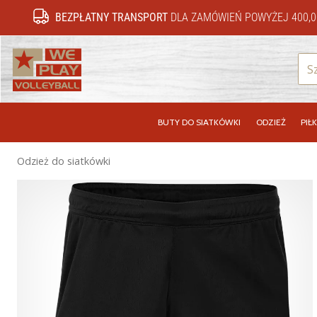
BEZPŁATNY TRANSPORT
DLA ZAMÓWIEŃ POWYŻEJ 400,0
WePlayVolleyball.pl
BUTY DO SIATKÓWKI
ODZIEŻ
PIŁK
Odzież do siatkówki