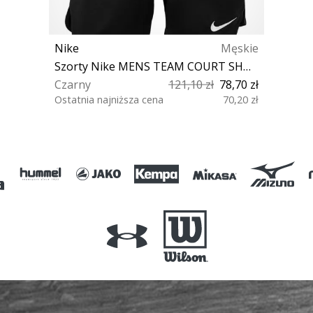
Nike
Męskie
Szorty Nike MENS TEAM COURT SHORT
Czarny
121,10 zł
78,70 zł
Ostatnia najniższa cena
70,20 zł
S L XXL