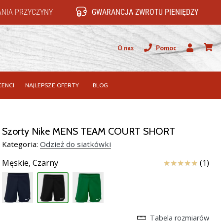
NIA PRZYCZYNY
GWARANCJA ZWROTU PIENIĘDZY
O nas
Pomoc
Użytkownik
koszy
ENCI
NAJLEPSZE OFERTY
BLOG
Szorty Nike MENS TEAM COURT SHORT
Kategoria:
Odzież do siatkówki
Ocena
Męskie,
Czarny
(1)
Tabela rozmiarów