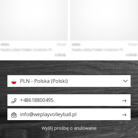
PLN - Polska (Polski)
+48618800495
info@weplayvolleyball.pl
Wyślij prośbę o anulowanie