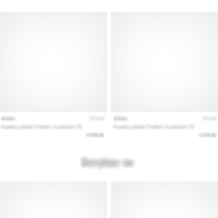
Pokaż
wszystkie
artykuły