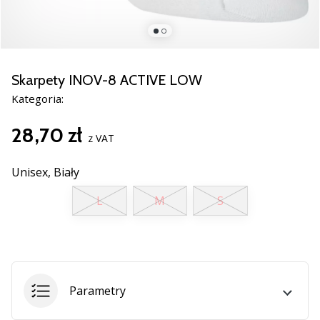
Świąteczne
prezenty
dla
siatkarzy
–
Skarpety INOV-8 ACTIVE LOW
Nasze
Kategoria:
porady
prezentowe
28,70 zł
pomogą
z VAT
Ci
wybrać
Unisex,
Biały
idealny
prezent!
L
M
S
Znajdź
buty,
ubrania
i…
Parametry
11. 8. 2022