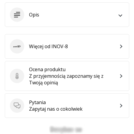
•
2 min. czytanie
Opis
Zostań
Ambasadorem
marki
Weplayvolleyball
Więcej od INOV-8
Czy
INOV-8
jesteś
fanem
siatkówki,
Ocena produktu
tak
Z przyjemnością zapoznamy się z
Ocena produktu
jak
Twoją opinią
my?
Dołącz
do
Pytania
nas
Pytania
Zapytaj nas o cokolwiek
jako
Ambasador
Marki.